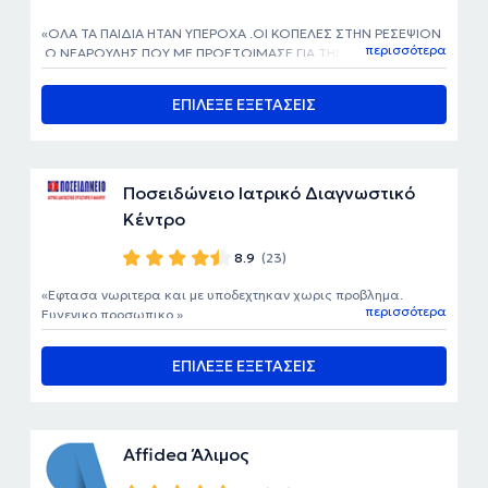
ΟΛΑ ΤΑ ΠΑΙΔΙΑ ΗΤΑΝ ΥΠΕΡΟΧΑ .ΟΙ ΚΟΠΕΛΕΣ ΣΤΗΝ ΡΕΣΕΨΙΟΝ
περισσότερα
.Ο ΝΕΑΡΟΥΛΗΣ ΠΟΥ ΜΕ ΠΡΟΕΤΟΙΜΑΣΕ ΓΙΑ ΤΗΝ ΑΞΟΝΙΚΗ .ΚΑΙ
ΚΥΡΙΩΣ Η ΚΟΠΕΛΑ ΠΟΥ ΜΟΥ ΕΒΑΛΕ ΤΗΝ ΠΕΤΑΛΟΥΔΑ ΔΕΝ
ΠΟΝΕΣΑ ΚΑΘΟΛΟΥ ΠΟΛΥ ΓΛΥΚΟ ΚΑΙ ΜΑΛΑΚΟ ΧΕΡΑΚΙ ΚΑΙ
ΕΠΙΛΕΞΕ ΕΞΕΤΑΣΕΙΣ
ΦΟΒΟΜΟΥΝ ΠΟΛΥ ΜΑ ΠΑΡΑ ΠΟΛΥ.
Ποσειδώνειο Ιατρικό Διαγνωστικό
Κέντρο
8.9
(23)
Εφτασα νωριτερα και με υποδεχτηκαν χωρις προβλημα.
περισσότερα
Ευγενικο προσωπικο.
ΕΠΙΛΕΞΕ ΕΞΕΤΑΣΕΙΣ
Affidea Άλιμος