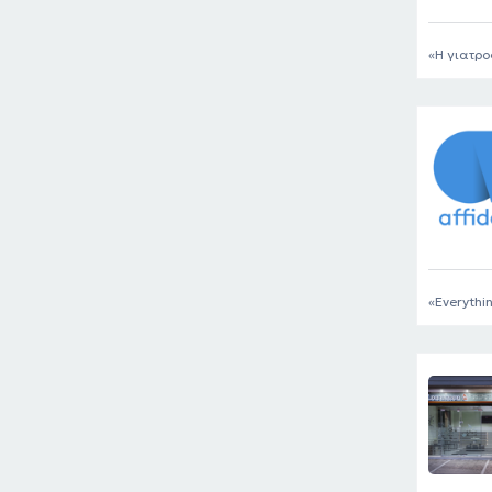
Η γιατρο
Everythin