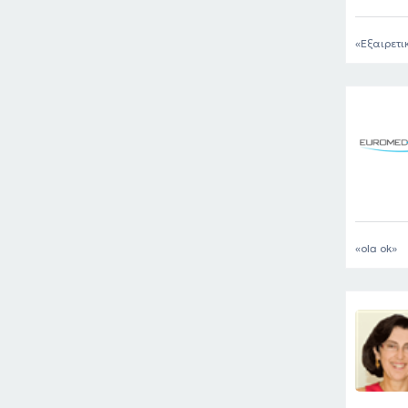
Εξαιρετι
ola ok