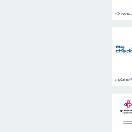
Ο γιατρο
Πολύ καλ