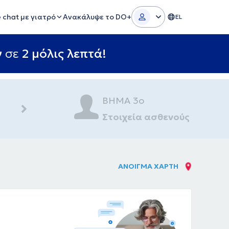
e chat με γιατρό
Ανακάλυψε το DO+
EL
ν
σε
2 μόλις λεπτά!
ΒΗΜΑ 3ο
Στοιχεία ασθενούς
ΑΝΟΙΓΜΑ ΧΑΡΤΗ