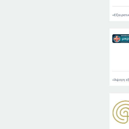
Εξαιρετι
Άψογη εξ