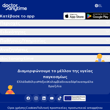
EL
Κατέβασε το app
Περιοχές
Ειδικότητες
Παθήσεις/Υπηρεσίες
Αναζητήσεις
doctoranytime
Διαμορφώνουμε το μέλλον της υγείας
παγκοσμίως
Ελλάδα
Βέλγιο
Μεξικό
Κολομβία
Εκουαδόρ
Γουατεμάλα
Βραζιλία
Οροι χρήσης
Cookies
Πολιτική προστασίας προσωπικού απορρήτου