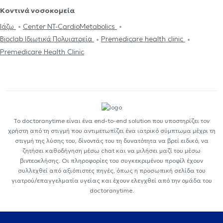
Κοντινά νοσοκομεία
Ιάζω
Center NT-CardioMetabolics
Bioclab Ιδιωτικά Πολυιατρεία
Premedicare health clinic
Premedicare Health Clinic
Το doctoranytime είναι ένα end-to-end solution που υποστηρίζει τον
χρήστη από τη στιγμή που αντιμετωπίζει ένα ιατρικό σύμπτωμα μέχρι τη
στιγμή της λύσης του, δίνοντάς του τη δυνατότητα να βρεί ειδικό, να
ζητήσει καθοδήγηση μέσω chat και να μιλήσει μαζί του μέσω
βιντεοκλήσης. Οι πληροφορίες του συγκεκριμένου προφίλ έχουν
συλλεχθεί από αξιόπιστες πηγές, όπως η προσωπική σελίδα του
γιατρού/επαγγελματία υγείας και έχουν ελεγχθεί από την ομάδα του
doctoranytime.