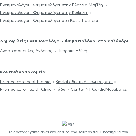
Πνευμονολόγοι - Φυματιολόγοι στην Πλατεία Μαβίλη
Πνευμονολόγοι - Φυματιολόγοι στην Κυψέλη
Πνευμονολόγοι - Φυματιολόγοι στα Κάτω Πατήσια
Δημοφιλείς Πνευμονολόγοι - Φυματιολόγοι στο Χαλάνδρι
Αναστασόπουλος Ανδρέας
Περράκη Ελένη
Κοντινά νοσοκομεία
Premedicare health clinic
Bioclab Ιδιωτικά Πολυιατρεία
Premedicare Health Clinic
Ιάζω
Center NT-CardioMetabolics
Το doctoranytime είναι ένα end-to-end solution που υποστηρίζει τον