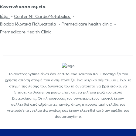
Κοντινά νοσοκομεία
Ιάζω
Center NT-CardioMetabolics
Bioclab Ιδιωτικά Πολυιατρεία
Premedicare health clinic
Premedicare Health Clinic
Το doctoranytime είναι ένα end-to-end solution που υποστηρίζει τον
χρήστη από τη στιγμή που αντιμετωπίζει ένα ιατρικό σύμπτωμα μέχρι τη
στιγμή της λύσης του, δίνοντάς του τη δυνατότητα να βρεί ειδικό, να
ζητήσει καθοδήγηση μέσω chat και να μιλήσει μαζί του μέσω
βιντεοκλήσης. Οι πληροφορίες του συγκεκριμένου προφίλ έχουν
συλλεχθεί από αξιόπιστες πηγές, όπως η προσωπική σελίδα του
γιατρού/επαγγελματία υγείας και έχουν ελεγχθεί από την ομάδα του
doctoranytime.