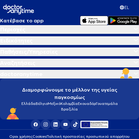
EL
Κατέβασε το app
Περιοχές
Ειδικότητες
Παθήσεις/Υπηρεσίες
Αναζητήσεις
doctoranytime
Διαμορφώνουμε το μέλλον της υγείας
παγκοσμίως
Ελλάδα
Βέλγιο
Μεξικό
Κολομβία
Εκουαδόρ
Γουατεμάλα
Βραζιλία
Οροι χρήσης
Cookies
Πολιτική προστασίας προσωπικού απορρήτου