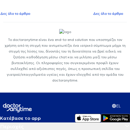
Δες όλο το άρθρο
Δες όλο το άρθρο
Το doctoranytime είναι ένα end-to-end solution που υποστηρίζει τον
χρήστη από τη στιγμή που αντιμετωπίζει ένα ιατρικό σύμπτωμα μέχρι τη
στιγμή της λύσης του, δίνοντάς του τη δυνατότητα να βρεί ειδικό, να
ζητήσει καθοδήγηση μέσω chat και να μιλήσει μαζί του μέσω
βιντεοκλήσης. Οι πληροφορίες του συγκεκριμένου προφίλ έχουν
συλλεχθεί από αξιόπιστες πηγές, όπως η προσωπική σελίδα του
γιατρού/επαγγελματία υγείας και έχουν ελεγχθεί από την ομάδα του
doctoranytime.
EL
Κατέβασε το app
Περιοχές