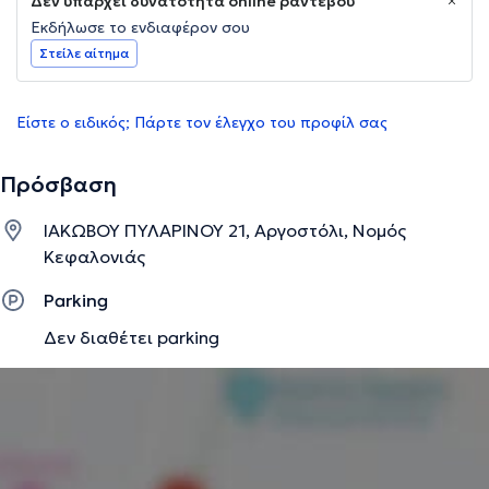
Δεν υπάρχει δυνατότητα online ραντεβού
Εκδήλωσε το ενδιαφέρον σου
Στείλε αίτημα
Είστε ο ειδικός; Πάρτε τον έλεγχο του προφίλ σας
Πρόσβαση
ΙΑΚΩΒΟΥ ΠΥΛΑΡΙΝΟΥ 21, Αργοστόλι, Νομός
Κεφαλονιάς
Parking
Δεν διαθέτει parking