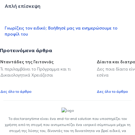
Απλή επίσκεψη
Γνωρίζεις τον ειδικό; Βοήθησέ μας να ενημερώσουμε το
προφίλ του
Προτεινόμενα άρθρα
Νταντάδες της Γειτονιάς
Δίαιτα και διατρ
Τι περιλαμβάνει το Πρόγραμμα και τι
Δες ποια δίαιτα εί
Δικαιολογητικά Χρειάζεσαι
εσένα
Δες όλο το άρθρο
Δες όλο το άρθρο
Το doctoranytime είναι ένα end-to-end solution που υποστηρίζει τον
χρήστη από τη στιγμή που αντιμετωπίζει ένα ιατρικό σύμπτωμα μέχρι τη
στιγμή της λύσης του, δίνοντάς του τη δυνατότητα να βρεί ειδικό, να