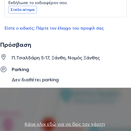
Εκδήλωσε το ενδιαφέρον σου
Στείλε αίτημα
Είστε ο ειδικός; Πάρτε τον έλεγχο του προφίλ σας
Πρόσβαση
Π.Τσαλδάρη 5-17, Ξάνθη, Νομός Ξάνθης
Parking
Δεν διαθέτει parking
Κάνε κλικ εδώ για να δεις τον χάρτη