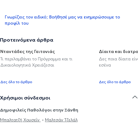
Γνωρίζεις τον ειδικό; Βοήθησέ μας να ενημερώσουμε το
προφίλ του
Προτεινόμενα άρθρα
Νταντάδες της Γειτονιάς
Δίαιτα και διατρ
Τι περιλαμβάνει το Πρόγραμμα και τι
Δες ποια δίαιτα εί
Δικαιολογητικά Χρειάζεσαι
εσένα
Δες όλο το άρθρο
Δες όλο το άρθρο
Χρήσιμοι σύνδεσμοι
Δημοφιλείς Παθολόγοι στην Ξάνθη
Μπαλτατζή Χουσεΐν
Μαλτσάν Τζελάλ