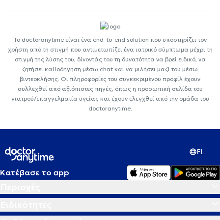
Το doctoranytime είναι ένα end-to-end solution που υποστηρίζει τον
χρήστη από τη στιγμή που αντιμετωπίζει ένα ιατρικό σύμπτωμα μέχρι τη
στιγμή της λύσης του, δίνοντάς του τη δυνατότητα να βρεί ειδικό, να
ζητήσει καθοδήγηση μέσω chat και να μιλήσει μαζί του μέσω
βιντεοκλήσης. Οι πληροφορίες του συγκεκριμένου προφίλ έχουν
συλλεχθεί από αξιόπιστες πηγές, όπως η προσωπική σελίδα του
γιατρού/επαγγελματία υγείας και έχουν ελεγχθεί από την ομάδα του
doctoranytime.
EL
Κατέβασε το app
Περιοχές
Ειδικότητες