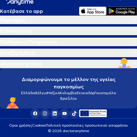
Κατέβασε το app
Περιοχές
Ειδικότητες
Παθήσεις/Υπηρεσίες
Αναζητήσεις
doctoranytime
Διαμορφώνουμε το μέλλον της υγείας
παγκοσμίως
Ελλάδα
Βέλγιο
Μεξικό
Κολομβία
Εκουαδόρ
Γουατεμάλα
Βραζιλία
Οροι χρήσης
Cookies
Πολιτική προστασίας προσωπικού απορρήτου
© 2026 doctoranytime