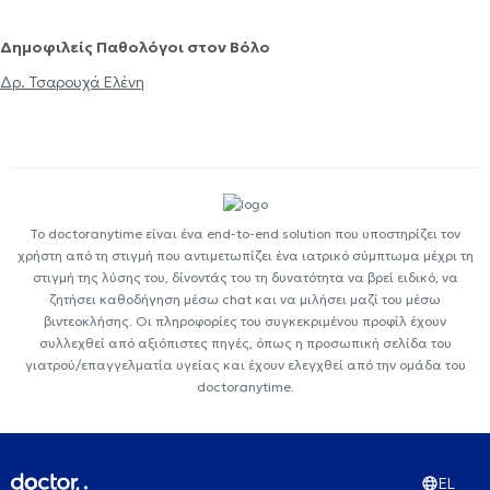
Δημοφιλείς Παθολόγοι στον Βόλο
Δρ. Τσαρουχά Ελένη
Το doctoranytime είναι ένα end-to-end solution που υποστηρίζει τον
χρήστη από τη στιγμή που αντιμετωπίζει ένα ιατρικό σύμπτωμα μέχρι τη
στιγμή της λύσης του, δίνοντάς του τη δυνατότητα να βρεί ειδικό, να
ζητήσει καθοδήγηση μέσω chat και να μιλήσει μαζί του μέσω
βιντεοκλήσης. Οι πληροφορίες του συγκεκριμένου προφίλ έχουν
συλλεχθεί από αξιόπιστες πηγές, όπως η προσωπική σελίδα του
γιατρού/επαγγελματία υγείας και έχουν ελεγχθεί από την ομάδα του
doctoranytime.
EL