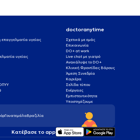
doctoranytime
 ή επαγγελματία υγείας
Σχετικά με εμάς
Επικοινωνία
DO+ at work
ελματία υγείας
Live chat με γιατρό
Ανακάλυψε το DO+
Κλινική Φροντίδας Βάρους
Άμεση Συνεδρία
Καριέρα
ΕΟΠΥΥ
Σελίδα τύπου
Q
Ενέργειες
ς
Εμπιστευτικότητα
Υποστηρίζουμε
όρ
Γουατεμάλα
Βραζιλία
Κατέβασε το app