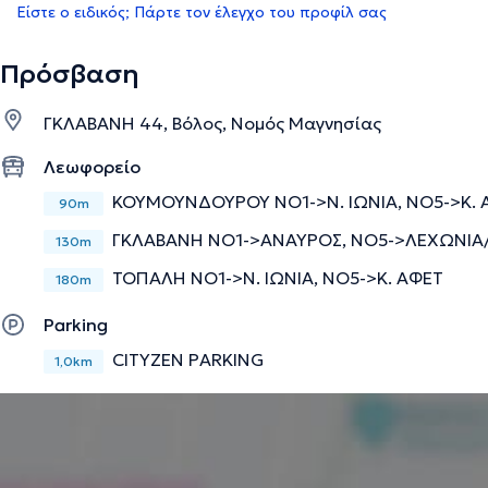
Είστε ο ειδικός; Πάρτε τον έλεγχο του προφίλ σας
Πρόσβαση
ΓΚΛΑΒΑΝΗ 44, Βόλος, Νομός Μαγνησίας
Λεωφορείο
ΚΟΥΜΟΥΝΔΟΥΡΟΥ ΝΟ1->Ν. ΙΩΝΙΑ, ΝΟ5->Κ. 
90m
ΓΚΛΑΒΑΝΗ ΝΟ1->ΑΝΑΥΡΟΣ, ΝΟ5->ΛΕΧΩΝΙΑ
130m
ΤΟΠΑΛΗ ΝΟ1->Ν. ΙΩΝΙΑ, ΝΟ5->Κ. ΑΦΕΤ
180m
Parking
CITYZEN PARKING
1,0km