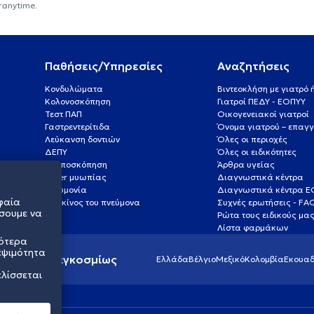
ranytime.
Παθήσεις/Υπηρεσίες
Αναζητήσεις
Κονδυλώματα
Βιντεοκλήση με γιατρό
Κολονοσκόπηση
Γιατροί ΠΕΔΥ - ΕΟΠΥΥ
Τεστ ΠΑΠ
Οικογενειακοί γιατροί
Γαστρεντερίτιδα
Όνομα γιατρού – επαγγ
Λεύκανση δοντιών
Όλες οι περιοχές
ΔΕΠΥ
Όλες οι ειδικότητες
Κολποσκόπηση
Άρθρα υγείας
Laser μυωπίας
Διαγνωστικά κέντρα
Πνευμονία
Διαγνωστικά κέντρα 
φαία
Καρκίνος του πνεύμονα
Συχνές ερωτήσεις - FA
σουμε να
Ρώτα τους ειδικούς μα
Λίστα φαρμάκων
σότερα
εψιμότητα
ς υγείας παγκοσμίως
Ελλάδα
Βέλγιο
Μεξικό
Κολομβία
Εκουαδ
ελίσσεται