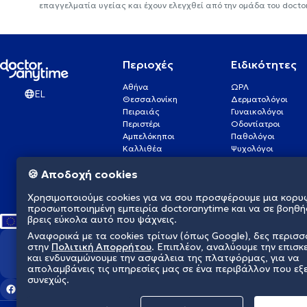
επαγγελματία υγείας και έχουν ελεγχθεί από την ομάδα του docto
Περιοχές
Ειδικότητες
Αθήνα
ΩΡΛ
EL
Θεσσαλονίκη
Δερματολόγοι
Πειραιάς
Γυναικολόγοι
Περιστέρι
Οδοντίατροι
Αμπελόκηποι
Παθολόγοι
Καλλιθέα
Ψυχολόγοι
Πάτρα
Οφθαλμίατροι
🍪 Αποδοχή cookies
Γλυφάδα
Ενδοκρινολόγοι
Νίκαια
Ουρολόγοι
Χρησιμοποιούμε cookies για να σου προσφέρουμε μια κορυ
Νέα Σμύρνη
Καρδιολόγοι
προσωποποιημένη εμπειρία doctoranytime και να σε βοηθή
βρεις εύκολα αυτό που ψάχνεις.
Αναφορικά με τα cookies τρίτων (όπως Google), δες περισ
στην
Πολιτική Απορρήτου
. Επιπλέον, αναλύουμε την επισκ
Διαμορφώνουμε το μέλλον τη
και ενδυναμώνουμε την ασφάλεια της πλατφόρμας, για να
απολαμβάνεις τις υπηρεσίες μας σε ένα περιβάλλον που εξ
συνεχώς.