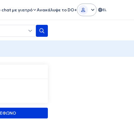
e chat με γιατρό
Ανακάλυψε το DO+
EL
ΛΕΦΩΝΟ