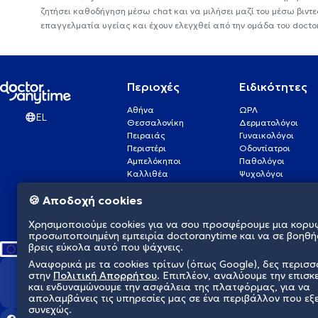
ζητήσει καθοδήγηση μέσω chat και να μιλήσει μαζί του μέσω βιντ
επαγγελματία υγείας και έχουν ελεγχθεί από την ομάδα του docto
Περιοχές
Ειδικότητες
Αθήνα
ΩΡΛ
EL
Θεσσαλονίκη
Δερματολόγοι
Πειραιάς
Γυναικολόγοι
Περιστέρι
Οδοντίατροι
Αμπελόκηποι
Παθολόγοι
Καλλιθέα
Ψυχολόγοι
Πάτρα
Οφθαλμίατροι
🍪 Αποδοχή cookies
Γλυφάδα
Ενδοκρινολόγοι
Νίκαια
Ουρολόγοι
Χρησιμοποιούμε cookies για να σου προσφέρουμε μια κορυ
Νέα Σμύρνη
Καρδιολόγοι
προσωποποιημένη εμπειρία doctoranytime και να σε βοηθή
βρεις εύκολα αυτό που ψάχνεις.
Αναφορικά με τα cookies τρίτων (όπως Google), δες περισ
στην
Πολιτική Απορρήτου
. Επιπλέον, αναλύουμε την επισκ
Διαμορφώνουμε το μέλλον τη
και ενδυναμώνουμε την ασφάλεια της πλατφόρμας, για να
απολαμβάνεις τις υπηρεσίες μας σε ένα περιβάλλον που εξ
συνεχώς.