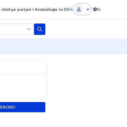
e chat με γιατρό
Ανακάλυψε το DO+
EL
ΛΕΦΩΝΟ