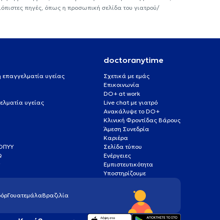
ιόπιστες πηγές, όπως η προσωπική σελίδα του γιατρού/
doctoranytime
 ή επαγγελματία υγείας
Σχετικά με εμάς
Επικοινωνία
DO+ at work
ελματία υγείας
Live chat με γιατρό
Ανακάλυψε το DO+
Κλινική Φροντίδας Βάρους
Άμεση Συνεδρία
Καριέρα
ΕΟΠΥΥ
Σελίδα τύπου
Q
Ενέργειες
ς
Εμπιστευτικότητα
Υποστηρίζουμε
όρ
Γουατεμάλα
Βραζιλία