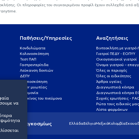
εοκλήσης. Οι πληροφορίες του συγκεκριμένου προφίλ έχουν συλλεχθεί από αξ
ranytime.
Παθήσεις/Υπηρεσίες
Αναζητήσεις
Κονδυλώματα
Βιντεοκλήση με γιατρό
Κολονοσκόπηση
Γιατροί ΠΕΔΥ - ΕΟΠΥΥ
Τεστ ΠΑΠ
Οικογενειακοί γιατροί
Γαστρεντερίτιδα
Όνομα γιατρού – επαγγ
Λεύκανση δοντιών
Όλες οι περιοχές
ΔΕΠΥ
Όλες οι ειδικότητες
Κολποσκόπηση
Άρθρα υγείας
Laser μυωπίας
Διαγνωστικά κέντρα
Πνευμονία
Διαγνωστικά κέντρα 
φαία
Καρκίνος του πνεύμονα
Συχνές ερωτήσεις - FA
σουμε να
Ρώτα τους ειδικούς μα
Λίστα φαρμάκων
σότερα
εψιμότητα
ς υγείας παγκοσμίως
Ελλάδα
Βέλγιο
Μεξικό
Κολομβία
Εκουαδ
ελίσσεται