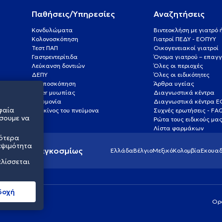
Παθήσεις/Υπηρεσίες
Αναζητήσεις
Κονδυλώματα
Βιντεοκλήση με γιατρό
Κολονοσκόπηση
Γιατροί ΠΕΔΥ - ΕΟΠΥΥ
Τεστ ΠΑΠ
Οικογενειακοί γιατροί
Γαστρεντερίτιδα
Όνομα γιατρού – επαγγ
Λεύκανση δοντιών
Όλες οι περιοχές
ΔΕΠΥ
Όλες οι ειδικότητες
Κολποσκόπηση
Άρθρα υγείας
Laser μυωπίας
Διαγνωστικά κέντρα
Πνευμονία
Διαγνωστικά κέντρα 
φαία
Καρκίνος του πνεύμονα
Συχνές ερωτήσεις - FA
σουμε να
Ρώτα τους ειδικούς μα
Λίστα φαρμάκων
σότερα
εψιμότητα
ς υγείας παγκοσμίως
Ελλάδα
Βέλγιο
Μεξικό
Κολομβία
Εκουαδ
ελίσσεται
δοχή
Ορ