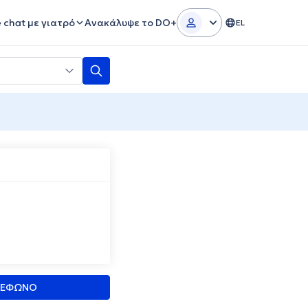
e chat με γιατρό
Ανακάλυψε το DO+
EL
ΛΕΦΩΝΟ