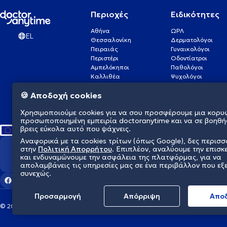
Περιοχές
Ειδικότητες
Αθήνα
ΩΡΛ
EL
Θεσσαλονίκη
Δερματολόγοι
Πειραιάς
Γυναικολόγοι
Περιστέρι
Οδοντίατροι
Αμπελόκηποι
Παθολόγοι
Καλλιθέα
Ψυχολόγοι
Πάτρα
Οφθαλμίατροι
🍪 Αποδοχή cookies
Γλυφάδα
Ενδοκρινολόγοι
Νίκαια
Ουρολόγοι
Χρησιμοποιούμε cookies για να σου προσφέρουμε μια κορυ
Νέα Σμύρνη
Καρδιολόγοι
προσωποποιημένη εμπειρία doctoranytime και να σε βοηθή
βρεις εύκολα αυτό που ψάχνεις.
Αναφορικά με τα cookies τρίτων (όπως Google), δες περισ
στην
Πολιτική Απορρήτου
. Επιπλέον, αναλύουμε την επισκ
Διαμορφώνουμε το μέλλον τη
και ενδυναμώνουμε την ασφάλεια της πλατφόρμας, για να
απολαμβάνεις τις υπηρεσίες μας σε ένα περιβάλλον που εξ
συνεχώς.
Προσαρμογή
Απόρριψη
Aπο
© 2026 doctoranytime