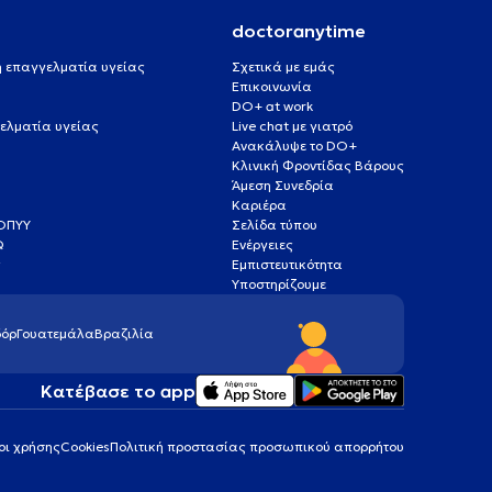
doctoranytime
 ή επαγγελματία υγείας
Σχετικά με εμάς
Επικοινωνία
DO+ at work
ελματία υγείας
Live chat με γιατρό
Ανακάλυψε το DO+
Κλινική Φροντίδας Βάρους
Άμεση Συνεδρία
Καριέρα
ΕΟΠΥΥ
Σελίδα τύπου
Q
Ενέργειες
ς
Εμπιστευτικότητα
Υποστηρίζουμε
όρ
Γουατεμάλα
Βραζιλία
Κατέβασε το app
οι χρήσης
Cookies
Πολιτική προστασίας προσωπικού απορρήτου