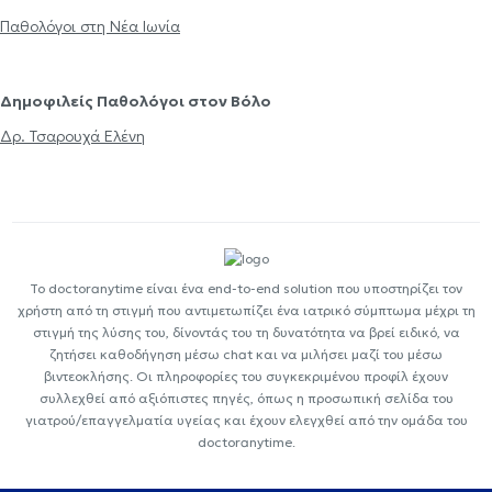
Παθολόγοι στη Νέα Ιωνία
Δημοφιλείς Παθολόγοι στον Βόλο
Δρ. Τσαρουχά Ελένη
Το doctoranytime είναι ένα end-to-end solution που υποστηρίζει τον
χρήστη από τη στιγμή που αντιμετωπίζει ένα ιατρικό σύμπτωμα μέχρι τη
στιγμή της λύσης του, δίνοντάς του τη δυνατότητα να βρεί ειδικό, να
ζητήσει καθοδήγηση μέσω chat και να μιλήσει μαζί του μέσω
βιντεοκλήσης. Οι πληροφορίες του συγκεκριμένου προφίλ έχουν
συλλεχθεί από αξιόπιστες πηγές, όπως η προσωπική σελίδα του
γιατρού/επαγγελματία υγείας και έχουν ελεγχθεί από την ομάδα του
doctoranytime.