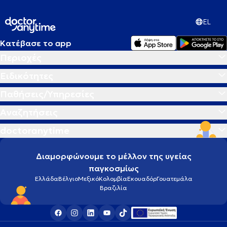
EL
Κατέβασε το app
Περιοχές
Ειδικότητες
Παθήσεις/Υπηρεσίες
Αναζητήσεις
doctoranytime
Διαμορφώνουμε το μέλλον της υγείας
παγκοσμίως
Ελλάδα
Βέλγιο
Μεξικό
Κολομβία
Εκουαδόρ
Γουατεμάλα
Βραζιλία