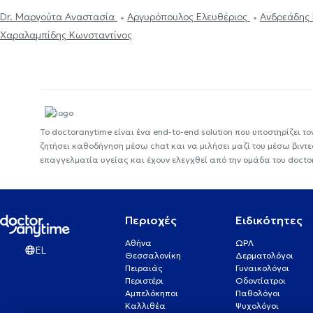
Dr. Μαργούτα Αναστασία
Αργυρόπουλος Ελευθέριος
Ανδρεάδης 
Χαραλαμπίδης Κωνσταντίνος
Το doctoranytime είναι ένα end-to-end solution που υποστηρίζει το
ζητήσει καθοδήγηση μέσω chat και να μιλήσει μαζί του μέσω βιντ
επαγγελματία υγείας και έχουν ελεγχθεί από την ομάδα του docto
Περιοχές
Ειδικότητες
Αθήνα
ΩΡΛ
EL
Θεσσαλονίκη
Δερματολόγοι
Πειραιάς
Γυναικολόγοι
Περιστέρι
Οδοντίατροι
Αμπελόκηποι
Παθολόγοι
Καλλιθέα
Ψυχολόγοι