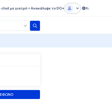
e chat με γιατρό
Ανακάλυψε το DO+
EL
ΛΕΦΩΝΟ