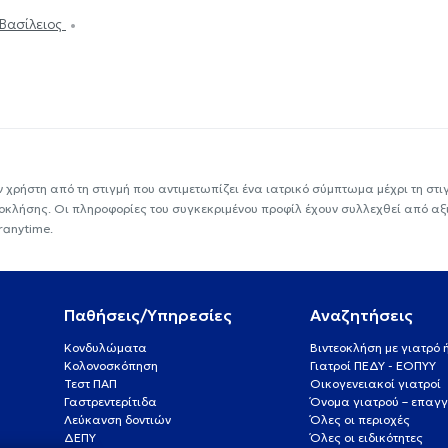
Βασίλειος
ν χρήστη από τη στιγμή που αντιμετωπίζει ένα ιατρικό σύμπτωμα μέχρι τη στιγμ
εοκλήσης. Οι πληροφορίες του συγκεκριμένου προφίλ έχουν συλλεχθεί από αξ
ranytime.
Παθήσεις/Υπηρεσίες
Αναζητήσεις
Κονδυλώματα
Βιντεοκλήση με γιατρό
Κολονοσκόπηση
Γιατροί ΠΕΔΥ - ΕΟΠΥΥ
Τεστ ΠΑΠ
Οικογενειακοί γιατροί
Γαστρεντερίτιδα
Όνομα γιατρού – επαγγ
Λεύκανση δοντιών
Όλες οι περιοχές
ΔΕΠΥ
Όλες οι ειδικότητες