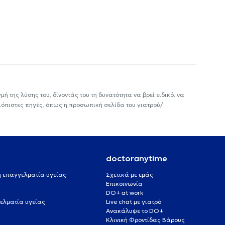
ή της λύσης του, δίνοντάς του τη δυνατότητα να βρεί ειδικό, να
ιόπιστες πηγές, όπως η προσωπική σελίδα του γιατρού/
doctoranytime
 ή επαγγελματία υγείας
Σχετικά με εμάς
Επικοινωνία
DO+ at work
ελματία υγείας
Live chat με γιατρό
Ανακάλυψε το DO+
Κλινική Φροντίδας Βάρους