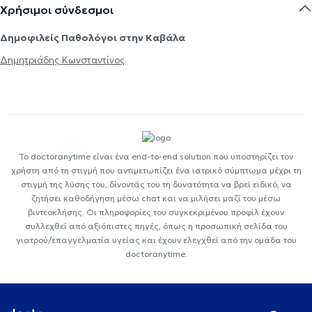
Χρήσιμοι σύνδεσμοι
Δημοφιλείς Παθολόγοι στην Καβάλα
Δημητριάδης Κωνσταντίνος
Το doctoranytime είναι ένα end-to-end solution που υποστηρίζει τον
χρήστη από τη στιγμή που αντιμετωπίζει ένα ιατρικό σύμπτωμα μέχρι τη
στιγμή της λύσης του, δίνοντάς του τη δυνατότητα να βρεί ειδικό, να
ζητήσει καθοδήγηση μέσω chat και να μιλήσει μαζί του μέσω
βιντεοκλήσης. Οι πληροφορίες του συγκεκριμένου προφίλ έχουν
συλλεχθεί από αξιόπιστες πηγές, όπως η προσωπική σελίδα του
γιατρού/επαγγελματία υγείας και έχουν ελεγχθεί από την ομάδα του
doctoranytime.