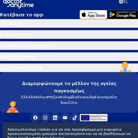
EL
Κατέβασε το app
Περιοχές
Ειδικότητες
Παθήσεις/Υπηρεσίες
Αναζητήσεις
doctoranytime
Διαμορφώνουμε το μέλλον της υγείας
παγκοσμίως
Ελλάδα
Βέλγιο
Μεξικό
Κολομβία
Εκουαδόρ
Γουατεμάλα
Βραζιλία
Χρησιμοποιούμε cookies για να σου προσφέρουμε μια κορυφαία
Οροι χρήσης
Cookies
Πολιτική προστασίας προσωπικού απορρήτου
προσωποποιημένη εμπειρία doctoranytime και να σε βοηθήσουμε να
© 2026 doctoranytime
βρεις εύκολα αυτό που ψάχνεις.