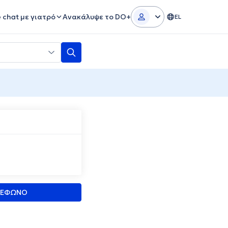
e chat με γιατρό
Ανακάλυψε το DO+
EL
ΛΕΦΩΝΟ