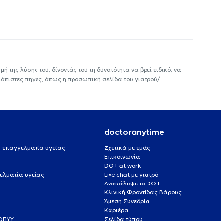
ή της λύσης του, δίνοντάς του τη δυνατότητα να βρεί ειδικό, να
ιόπιστες πηγές, όπως η προσωπική σελίδα του γιατρού/
doctoranytime
 ή επαγγελματία υγείας
Σχετικά με εμάς
Επικοινωνία
DO+ at work
ελματία υγείας
Live chat με γιατρό
Ανακάλυψε το DO+
Κλινική Φροντίδας Βάρους
Άμεση Συνεδρία
Καριέρα
ΕΟΠΥΥ
Σελίδα τύπου