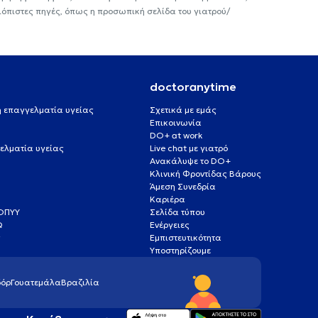
ιόπιστες πηγές, όπως η προσωπική σελίδα του γιατρού/
doctoranytime
 ή επαγγελματία υγείας
Σχετικά με εμάς
Επικοινωνία
DO+ at work
ελματία υγείας
Live chat με γιατρό
Ανακάλυψε το DO+
Κλινική Φροντίδας Βάρους
Άμεση Συνεδρία
Καριέρα
ΕΟΠΥΥ
Σελίδα τύπου
Q
Ενέργειες
ς
Εμπιστευτικότητα
Υποστηρίζουμε
όρ
Γουατεμάλα
Βραζιλία