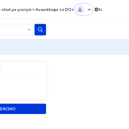
e chat με γιατρό
Ανακάλυψε το DO+
EL
Σ
ΛΕΦΩΝΟ