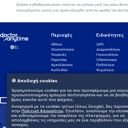
ζητήσει καθοδήγηση μέσω chat και να μιλήσει μαζί του μέσω βιντ
επαγγελματία υγείας και έχουν ελεγχθεί από την ομάδα του docto
Περιοχές
Ειδικότητες
Αθήνα
ΩΡΛ
EL
Θεσσαλονίκη
Δερματολόγοι
Πειραιάς
Γυναικολόγοι
Περιστέρι
Οδοντίατροι
Αμπελόκηποι
Παθολόγοι
Καλλιθέα
Ψυχολόγοι
Πάτρα
Οφθαλμίατροι
🍪 Αποδοχή cookies
Γλυφάδα
Ενδοκρινολόγοι
Νίκαια
Ουρολόγοι
Χρησιμοποιούμε cookies για να σου προσφέρουμε μια κορυ
Νέα Σμύρνη
Καρδιολόγοι
προσωποποιημένη εμπειρία doctoranytime και να σε βοηθή
βρεις εύκολα αυτό που ψάχνεις.
Αναφορικά με τα cookies τρίτων (όπως Google), δες περισ
στην
Πολιτική Απορρήτου
. Επιπλέον, αναλύουμε την επισκ
Διαμορφώνουμε το μέλλον τη
και ενδυναμώνουμε την ασφάλεια της πλατφόρμας, για να
απολαμβάνεις τις υπηρεσίες μας σε ένα περιβάλλον που εξ
συνεχώς.