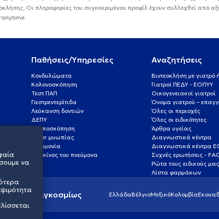
εοκλήσης. Οι πληροφορίες του συγκεκριμένου προφίλ έχουν συλλεχθεί από αξ
ranytime.
Παθήσεις/Υπηρεσίες
Αναζητήσεις
Κονδυλώματα
Βιντεοκλήση με γιατρό
Κολονοσκόπηση
Γιατροί ΠΕΔΥ - ΕΟΠΥΥ
Τεστ ΠΑΠ
Οικογενειακοί γιατροί
Γαστρεντερίτιδα
Όνομα γιατρού – επαγγ
Λεύκανση δοντιών
Όλες οι περιοχές
ΔΕΠΥ
Όλες οι ειδικότητες
Κολποσκόπηση
Άρθρα υγείας
Laser μυωπίας
Διαγνωστικά κέντρα
Πνευμονία
Διαγνωστικά κέντρα 
φαία
Καρκίνος του πνεύμονα
Συχνές ερωτήσεις - FA
σουμε να
Ρώτα τους ειδικούς μα
Λίστα φαρμάκων
σότερα
εψιμότητα
ς υγείας παγκοσμίως
Ελλάδα
Βέλγιο
Μεξικό
Κολομβία
Εκουαδ
ελίσσεται