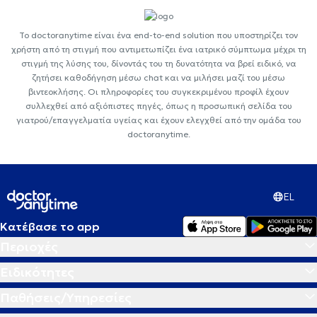
Το doctoranytime είναι ένα end-to-end solution που υποστηρίζει τον
χρήστη από τη στιγμή που αντιμετωπίζει ένα ιατρικό σύμπτωμα μέχρι τη
στιγμή της λύσης του, δίνοντάς του τη δυνατότητα να βρεί ειδικό, να
ζητήσει καθοδήγηση μέσω chat και να μιλήσει μαζί του μέσω
βιντεοκλήσης. Οι πληροφορίες του συγκεκριμένου προφίλ έχουν
συλλεχθεί από αξιόπιστες πηγές, όπως η προσωπική σελίδα του
γιατρού/επαγγελματία υγείας και έχουν ελεγχθεί από την ομάδα του
doctoranytime.
EL
Κατέβασε το app
Περιοχές
Ειδικότητες
Παθήσεις/Υπηρεσίες