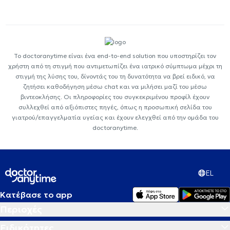
Το doctoranytime είναι ένα end-to-end solution που υποστηρίζει τον
χρήστη από τη στιγμή που αντιμετωπίζει ένα ιατρικό σύμπτωμα μέχρι τη
στιγμή της λύσης του, δίνοντάς του τη δυνατότητα να βρεί ειδικό, να
ζητήσει καθοδήγηση μέσω chat και να μιλήσει μαζί του μέσω
βιντεοκλήσης. Οι πληροφορίες του συγκεκριμένου προφίλ έχουν
συλλεχθεί από αξιόπιστες πηγές, όπως η προσωπική σελίδα του
γιατρού/επαγγελματία υγείας και έχουν ελεγχθεί από την ομάδα του
doctoranytime.
EL
Κατέβασε το app
Περιοχές
Ειδικότητες