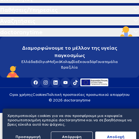
Παθήσεις/Υπηρεσίες
Αναζητήσεις
doctoranytime
Διαμορφώνουμε το μέλλον της υγείας
παγκοσμίως
Ελλάδα
Βέλγιο
Μεξικό
Κολομβία
Εκουαδόρ
Γουατεμάλα
Βραζιλία
Οροι χρήσης
Cookies
Πολιτική προστασίας προσωπικού απορρήτου
© 2026 doctoranytime
Χρησιμοποιούμε cookies για να σου προσφέρουμε μια κορυφαία
προσωποποιημένη εμπειρία doctoranytime και να σε βοηθήσουμε να
βρεις εύκολα αυτό που ψάχνεις.
Προσαρμογή
Απόρριψη
Aποδοχή