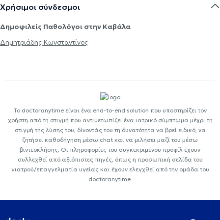
Χρήσιμοι σύνδεσμοι
Δημοφιλείς Παθολόγοι στην Καβάλα
Δημητριάδης Κωνσταντίνος
Το doctoranytime είναι ένα end-to-end solution που υποστηρίζει τον
χρήστη από τη στιγμή που αντιμετωπίζει ένα ιατρικό σύμπτωμα μέχρι τη
στιγμή της λύσης του, δίνοντάς του τη δυνατότητα να βρεί ειδικό, να
ζητήσει καθοδήγηση μέσω chat και να μιλήσει μαζί του μέσω
βιντεοκλήσης. Οι πληροφορίες του συγκεκριμένου προφίλ έχουν
συλλεχθεί από αξιόπιστες πηγές, όπως η προσωπική σελίδα του
γιατρού/επαγγελματία υγείας και έχουν ελεγχθεί από την ομάδα του
doctoranytime.