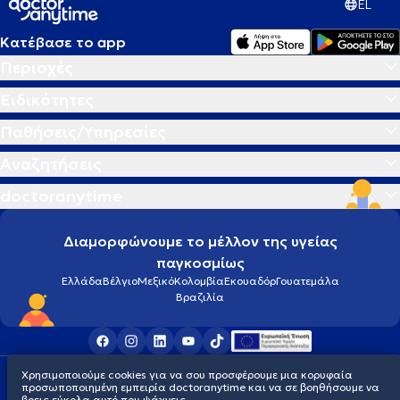
EL
Κατέβασε το app
Περιοχές
Ειδικότητες
Παθήσεις/Υπηρεσίες
Αναζητήσεις
doctoranytime
Διαμορφώνουμε το μέλλον της υγείας
παγκοσμίως
Ελλάδα
Βέλγιο
Μεξικό
Κολομβία
Εκουαδόρ
Γουατεμάλα
Βραζιλία
Χρησιμοποιούμε cookies για να σου προσφέρουμε μια κορυφαία
Οροι χρήσης
Cookies
Πολιτική προστασίας προσωπικού απορρήτου
προσωποποιημένη εμπειρία doctoranytime και να σε βοηθήσουμε να
© 2026 doctoranytime
βρεις εύκολα αυτό που ψάχνεις.