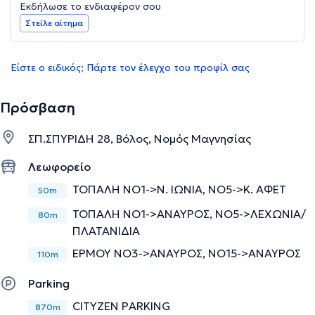
Εκδήλωσε το ενδιαφέρον σου
Στείλε αίτημα
Είστε ο ειδικός; Πάρτε τον έλεγχο του προφίλ σας
Πρόσβαση
ΣΠ.ΣΠΥΡΙΔΗ 28, Βόλος, Νομός Μαγνησίας
Λεωφορείο
ΤΟΠΑΛΗ ΝΟ1->Ν. ΙΩΝΙΑ, ΝΟ5->Κ. ΑΦΕΤ
50m
ΤΟΠΑΛΗ ΝΟ1->ΑΝΑΥΡΟΣ, ΝΟ5->ΛΕΧΩΝΙΑ/
80m
ΠΛΑΤΑΝΙΔΙΑ
ΕΡΜΟΥ ΝΟ3->ΑΝΑΥΡΟΣ, ΝΟ15->ΑΝΑΥΡΟΣ
110m
Parking
CITYZEN PARKING
870m