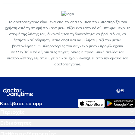
Το doctoranytime είναι ένα end-to-end solution που υποστηρίζει τον
χρήστη από τη στιγμή που αντιμετωπίζει ένα ιατρικό σύμπτωμα μέχρι τη
στιγμή της λύσης του, δίνοντάς του τη δυνατότητα να βρεί ειδικό, να
ζητήσει καθοδήγηση μέσω chat και να μιλήσει μαζί του μέσω
βιντεοκλήσης. Οι πληροφορίες του συγκεκριμένου προφίλ έχουν
συλλεχθεί από αξιόπιστες πηγές, όπως η προσωπική σελίδα του
γιατρού/επαγγελματία υγείας και έχουν ελεγχθεί από την ομάδα του
doctoranytime.
EL
Κατέβασε το app
Περιοχές
Ειδικότητες
Παθήσεις/Υπηρεσίες