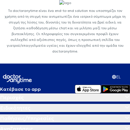
Το doctoranytime είναι ένα end-to-end solution που υποστηρίζει τον
χρήστη από τη στιγμή που αντιμετωπίζει ένα ιατρικό σύμπτωμα μέχρι τη
στιγμή της λύσης του, δίνοντάς του τη δυνατότητα να βρεί ειδικό, να
ζητήσει καθοδήγηση μέσω chat και να μιλήσει μαζί του μέσω
βιντεοκλήσης. Οι πληροφορίες του συγκεκριμένου προφίλ έχουν
συλλεχθεί από αξιόπιστες πηγές, όπως η προσωπική σελίδα του
γιατρού/επαγγελματία υγείας και έχουν ελεγχθεί από την ομάδα του
doctoranytime.
EL
Κατέβασε το app
Περιοχές
Ειδικότητες
Παθήσεις/Υπηρεσίες
Αναζητήσεις