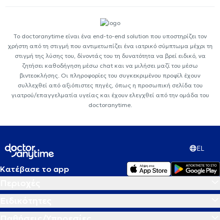
Το doctoranytime είναι ένα end-to-end solution που υποστηρίζει τον
χρήστη από τη στιγμή που αντιμετωπίζει ένα ιατρικό σύμπτωμα μέχρι τη
στιγμή της λύσης του, δίνοντάς του τη δυνατότητα να βρεί ειδικό, να
ζητήσει καθοδήγηση μέσω chat και να μιλήσει μαζί του μέσω
βιντεοκλήσης. Οι πληροφορίες του συγκεκριμένου προφίλ έχουν
συλλεχθεί από αξιόπιστες πηγές, όπως η προσωπική σελίδα του
γιατρού/επαγγελματία υγείας και έχουν ελεγχθεί από την ομάδα του
doctoranytime.
EL
Κατέβασε το app
Περιοχές
Ειδικότητες
Παθήσεις/Υπηρεσίες