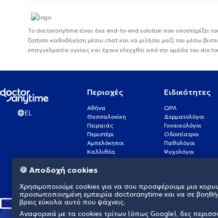
Το doctoranytime είναι ένα end-to-end solution που υποστηρίζει το
ζητήσει καθοδήγηση μέσω chat και να μιλήσει μαζί του μέσω βιντ
επαγγελματία υγείας και έχουν ελεγχθεί από την ομάδα του docto
Περιοχές
Ειδικότητες
Αθήνα
ΩΡΛ
EL
Θεσσαλονίκη
Δερματολόγοι
Πειραιάς
Γυναικολόγοι
Περιστέρι
Οδοντίατροι
Αμπελόκηποι
Παθολόγοι
Καλλιθέα
Ψυχολόγοι
Πάτρα
Οφθαλμίατροι
🍪 Αποδοχή cookies
Γλυφάδα
Ενδοκρινολόγοι
Νίκαια
Ουρολόγοι
Χρησιμοποιούμε cookies για να σου προσφέρουμε μια κορυ
Νέα Σμύρνη
Καρδιολόγοι
προσωποποιημένη εμπειρία doctoranytime και να σε βοηθή
βρεις εύκολα αυτό που ψάχνεις.
Αναφορικά με τα cookies τρίτων (όπως Google), δες περισ