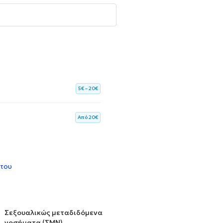
5€ – 20€
Aπό 20€
 του
Σεξουαλικώς μεταδιδόμενα
νοσήματα (ΣΜΝ)