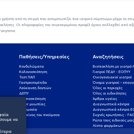
ν χρήστη από τη στιγμή που αντιμετωπίζει ένα ιατρικό σύμπτωμα μέχρι τη στιγμ
εοκλήσης. Οι πληροφορίες του συγκεκριμένου προφίλ έχουν συλλεχθεί από αξ
ranytime.
Παθήσεις/Υπηρεσίες
Αναζητήσεις
Κονδυλώματα
Βιντεοκλήση με γιατρό
Κολονοσκόπηση
Γιατροί ΠΕΔΥ - ΕΟΠΥΥ
Τεστ ΠΑΠ
Οικογενειακοί γιατροί
Γαστρεντερίτιδα
Όνομα γιατρού – επαγγ
Λεύκανση δοντιών
Όλες οι περιοχές
ΔΕΠΥ
Όλες οι ειδικότητες
Κολποσκόπηση
Άρθρα υγείας
Laser μυωπίας
Διαγνωστικά κέντρα
Πνευμονία
Διαγνωστικά κέντρα 
φαία
Καρκίνος του πνεύμονα
Συχνές ερωτήσεις - FA
σουμε να
Ρώτα τους ειδικούς μα
Λίστα φαρμάκων
σότερα