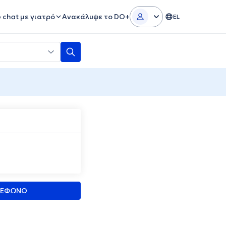
e chat με γιατρό
Ανακάλυψε το DO+
EL
ΛΕΦΩΝΟ