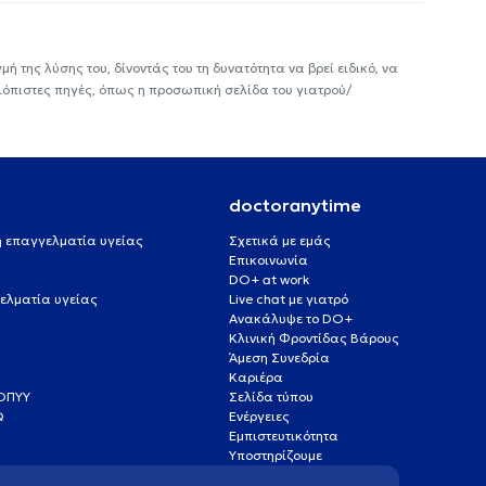
ή της λύσης του, δίνοντάς του τη δυνατότητα να βρεί ειδικό, να
ιόπιστες πηγές, όπως η προσωπική σελίδα του γιατρού/
doctoranytime
 ή επαγγελματία υγείας
Σχετικά με εμάς
Επικοινωνία
DO+ at work
ελματία υγείας
Live chat με γιατρό
Ανακάλυψε το DO+
Κλινική Φροντίδας Βάρους
Άμεση Συνεδρία
Καριέρα
ΕΟΠΥΥ
Σελίδα τύπου
Q
Ενέργειες
ς
Εμπιστευτικότητα
Υποστηρίζουμε