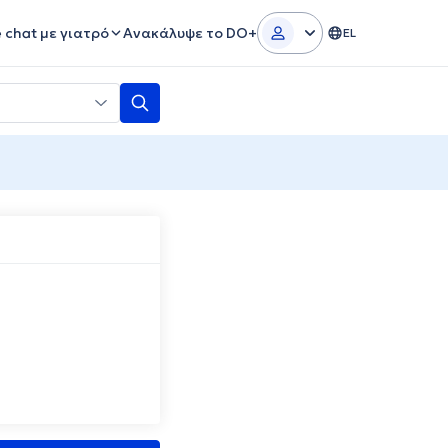
e chat με γιατρό
Ανακάλυψε το DO+
EL