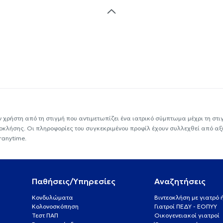
ν χρήστη από τη στιγμή που αντιμετωπίζει ένα ιατρικό σύμπτωμα μέχρι τη στιγμ
εοκλήσης. Οι πληροφορίες του συγκεκριμένου προφίλ έχουν συλλεχθεί από αξ
ranytime.
Παθήσεις/Υπηρεσίες
Αναζητήσεις
Κονδυλώματα
Βιντεοκλήση με γιατρό
Κολονοσκόπηση
Γιατροί ΠΕΔΥ - ΕΟΠΥΥ
Τεστ ΠΑΠ
Οικογενειακοί γιατροί