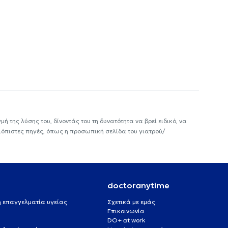
ή της λύσης του, δίνοντάς του τη δυνατότητα να βρεί ειδικό, να
ιόπιστες πηγές, όπως η προσωπική σελίδα του γιατρού/
doctoranytime
 ή επαγγελματία υγείας
Σχετικά με εμάς
Επικοινωνία
DO+ at work