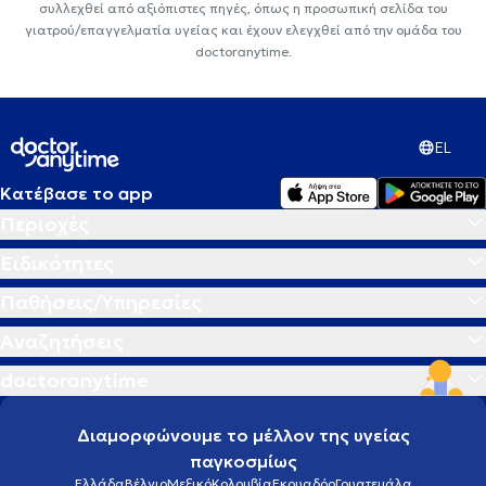
συλλεχθεί από αξιόπιστες πηγές, όπως η προσωπική σελίδα του
γιατρού/επαγγελματία υγείας και έχουν ελεγχθεί από την ομάδα του
doctoranytime.
EL
Κατέβασε το app
Περιοχές
Ειδικότητες
Παθήσεις/Υπηρεσίες
Αναζητήσεις
doctoranytime
Διαμορφώνουμε το μέλλον της υγείας
παγκοσμίως
Ελλάδα
Βέλγιο
Μεξικό
Κολομβία
Εκουαδόρ
Γουατεμάλα