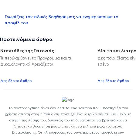
Γνωρίζεις τον ειδικό; Βοήθησέ μας να ενημερώσουμε το
προφίλ του
Προτεινόμενα άρθρα
Νταντάδες της Γειτονιάς
Δίαιτα και διατρ
Τι περιλαμβάνει το Πρόγραμμα και τι
Δες ποια δίαιτα εί
Δικαιολογητικά Χρειάζεσαι
εσένα
Δες όλο το άρθρο
Δες όλο το άρθρο
Το doctoranytime είναι ένα end-to-end solution που υποστηρίζει τον
χρήστη από τη στιγμή που αντιμετωπίζει ένα ιατρικό σύμπτωμα μέχρι τη
στιγμή της λύσης του, δίνοντάς του τη δυνατότητα να βρεί ειδικό, να
ζητήσει καθοδήγηση μέσω chat και να μιλήσει μαζί του μέσω
βιντεοκλήσης. Οι πληροφορίες του συγκεκριμένου προφίλ έχουν