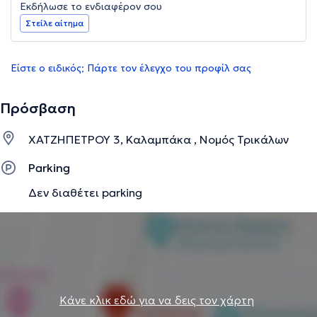
Εκδήλωσε το ενδιαφέρον σου
Στείλε αίτημα
Είστε ο ειδικός; Πάρτε τον έλεγχο του προφίλ σας
Πρόσβαση
ΧΑΤΖΗΠΕΤΡΟΥ 3, Καλαμπάκα , Νομός Τρικάλων
Parking
Δεν διαθέτει parking
Κάνε κλικ εδώ για να δεις τον χάρτη