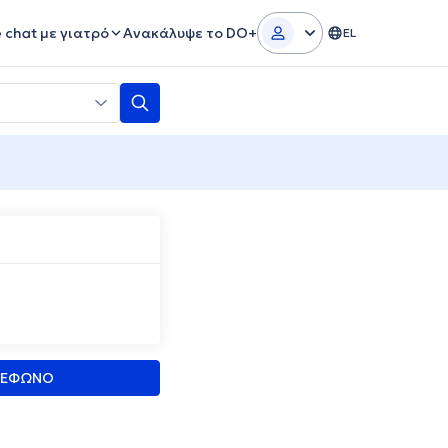
e chat με γιατρό
Ανακάλυψε το DO+
EL
ΛΕΦΩΝΟ