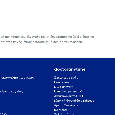
ή της λύσης του, δίνοντάς του τη δυνατότητα να βρεί ειδικό, να
ιόπιστες πηγές, όπως η προσωπική σελίδα του γιατρού/
doctoranytime
 ή επαγγελματία υγείας
Σχετικά με εμάς
Επικοινωνία
DO+ at work
ελματία υγείας
Live chat με γιατρό
Ανακάλυψε το DO+
Κλινική Φροντίδας Βάρους
Άμεση Συνεδρία
Καριέρα
ΕΟΠΥΥ
Σελίδα τύπου