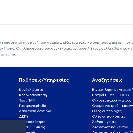
ν χρήστη από τη στιγμή που αντιμετωπίζει ένα ιατρικό σύμπτωμα μέχρι τη στιγμ
εοκλήσης. Οι πληροφορίες του συγκεκριμένου προφίλ έχουν συλλεχθεί από αξ
ranytime.
Παθήσεις/Υπηρεσίες
Αναζητήσεις
Κονδυλώματα
Βιντεοκλήση με γιατρό
Κολονοσκόπηση
Γιατροί ΠΕΔΥ - ΕΟΠΥΥ
Τεστ ΠΑΠ
Οικογενειακοί γιατροί
Γαστρεντερίτιδα
Όνομα γιατρού – επαγγ
Λεύκανση δοντιών
Όλες οι περιοχές
ΔΕΠΥ
Όλες οι ειδικότητες
Κολποσκόπηση
Άρθρα υγείας
Laser μυωπίας
Διαγνωστικά κέντρα
Πνευμονία
Διαγνωστικά κέντρα 