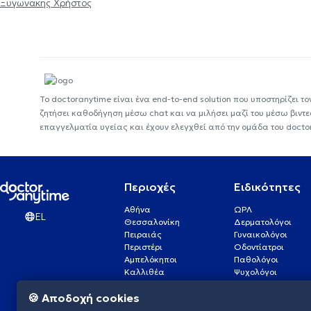
Ξυγωνάκης Χρήστος
Το doctoranytime είναι ένα end-to-end solution που υποστηρίζει το
ζητήσει καθοδήγηση μέσω chat και να μιλήσει μαζί του μέσω βιντ
επαγγελματία υγείας και έχουν ελεγχθεί από την ομάδα του docto
Περιοχές
Ειδικότητες
Αθήνα
ΩΡΛ
EL
Θεσσαλονίκη
Δερματολόγοι
Πειραιάς
Γυναικολόγοι
Περιστέρι
Οδοντίατροι
Αμπελόκηποι
Παθολόγοι
Καλλιθέα
Ψυχολόγοι
Πάτρα
Οφθαλμίατροι
🍪 Αποδοχή cookies
Γλυφάδα
Ενδοκρινολόγοι
Νίκαια
Ουρολόγοι