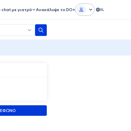
e chat με γιατρό
Ανακάλυψε το DO+
EL
ΛΕΦΩΝΟ