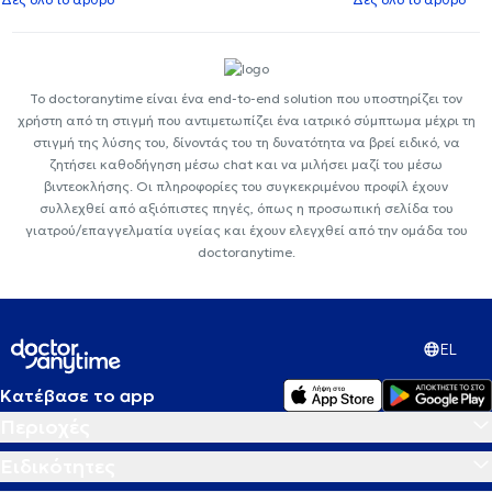
Το doctoranytime είναι ένα end-to-end solution που υποστηρίζει τον
χρήστη από τη στιγμή που αντιμετωπίζει ένα ιατρικό σύμπτωμα μέχρι τη
στιγμή της λύσης του, δίνοντάς του τη δυνατότητα να βρεί ειδικό, να
ζητήσει καθοδήγηση μέσω chat και να μιλήσει μαζί του μέσω
βιντεοκλήσης. Οι πληροφορίες του συγκεκριμένου προφίλ έχουν
συλλεχθεί από αξιόπιστες πηγές, όπως η προσωπική σελίδα του
γιατρού/επαγγελματία υγείας και έχουν ελεγχθεί από την ομάδα του
doctoranytime.
EL
Κατέβασε το app
Περιοχές
Ειδικότητες