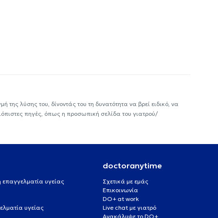
ή της λύσης του, δίνοντάς του τη δυνατότητα να βρεί ειδικό, να
ιόπιστες πηγές, όπως η προσωπική σελίδα του γιατρού/
doctoranytime
 ή επαγγελματία υγείας
Σχετικά με εμάς
Επικοινωνία
DO+ at work
ελματία υγείας
Live chat με γιατρό
Ανακάλυψε το DO+