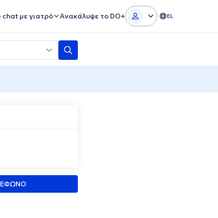
e chat με γιατρό
Ανακάλυψε το DO+
EL
ΛΕΦΩΝΟ