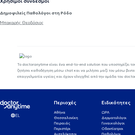
Χρήσιμοι σύνδεσμοι
Δημοφιλείς Παθολόγοι στη Ρόδο
Μπακαρής Θεοδόσιος
Το doctoranytime είναι ένα end-to-end solution που υποστηρίζει το
ζητήσει καθοδήγηση μέσω chat και να μιλήσει μαζί του μέσω βιντ
επαγγελματία υγείας και έχουν ελεγχθεί από την ομάδα του docto
Περιοχές
Ειδικότητες
Αθήνα
ΩΡΛ
EL
Θεσσαλονίκη
Δερματολόγοι
Πειραιάς
Γυναικολόγοι
Περιστέρι
Οδοντίατροι
Αμπελόκηποι
Παθολόγοι