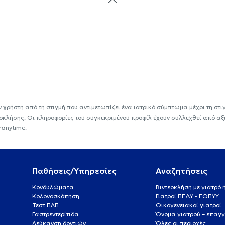
ν χρήστη από τη στιγμή που αντιμετωπίζει ένα ιατρικό σύμπτωμα μέχρι τη στιγμ
εοκλήσης. Οι πληροφορίες του συγκεκριμένου προφίλ έχουν συλλεχθεί από αξ
ranytime.
Παθήσεις/Υπηρεσίες
Αναζητήσεις
Κονδυλώματα
Βιντεοκλήση με γιατρό
Κολονοσκόπηση
Γιατροί ΠΕΔΥ - ΕΟΠΥΥ
Τεστ ΠΑΠ
Οικογενειακοί γιατροί
Γαστρεντερίτιδα
Όνομα γιατρού – επαγγ
Λεύκανση δοντιών
Όλες οι περιοχές