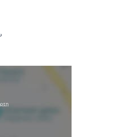
υ
άρτη