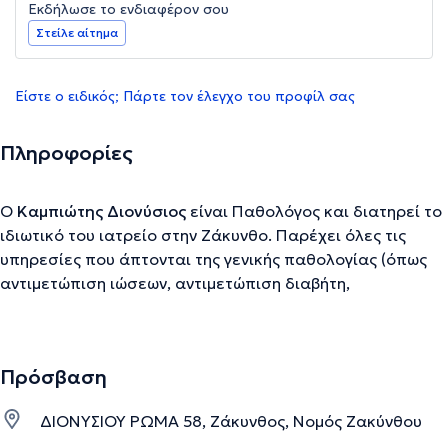
Εκδήλωσε το ενδιαφέρον σου
Στείλε αίτημα
Είστε ο ειδικός; Πάρτε τον έλεγχο του προφίλ σας
Πληροφορίες
Ο
Καμπιώτης Διονύσιος
είναι Παθολόγος και διατηρεί το
ιδιωτικό του ιατρείο στην Ζάκυνθο. Παρέχει όλες τις
υπηρεσίες που άπτονται της γενικής παθολογίας (όπως
αντιμετώπιση ιώσεων, αντιμετώπιση διαβήτη,
χοληστερίνης κ.λπ.) Διαθέτει πολυετή εμπειρία και πάνω
από όλα ανθρωποκεντρική προσέγγιση.
Πρόσβαση
Την περιγραφή επιμελείται η ομάδα του doctoranytime βασισμένη σε
ΔΙΟΝΥΣΙΟΥ ΡΩΜΑ 58, Ζάκυνθος, Νομός Ζακύνθου
επαληθευμένες πληροφορίες.