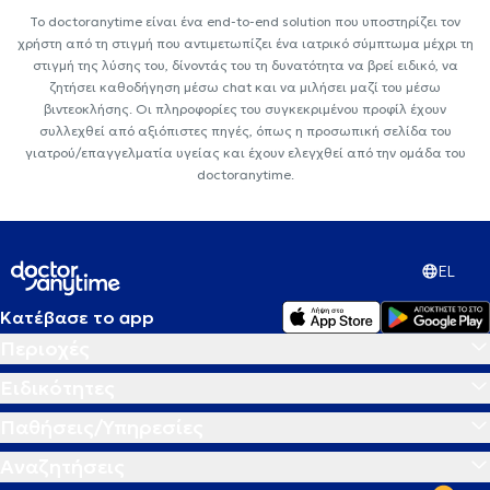
Το doctoranytime είναι ένα end-to-end solution που υποστηρίζει τον
χρήστη από τη στιγμή που αντιμετωπίζει ένα ιατρικό σύμπτωμα μέχρι τη
στιγμή της λύσης του, δίνοντάς του τη δυνατότητα να βρεί ειδικό, να
ζητήσει καθοδήγηση μέσω chat και να μιλήσει μαζί του μέσω
βιντεοκλήσης. Οι πληροφορίες του συγκεκριμένου προφίλ έχουν
συλλεχθεί από αξιόπιστες πηγές, όπως η προσωπική σελίδα του
γιατρού/επαγγελματία υγείας και έχουν ελεγχθεί από την ομάδα του
doctoranytime.
EL
Κατέβασε το app
Περιοχές
Ειδικότητες
Παθήσεις/Υπηρεσίες
Αναζητήσεις