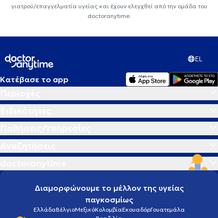
γιατρού/επαγγελματία υγείας και έχουν ελεγχθεί από την ομάδα του
doctoranytime.
EL
Κατέβασε το app
Περιοχές
Ειδικότητες
Παθήσεις/Υπηρεσίες
Αναζητήσεις
doctoranytime
Διαμορφώνουμε το μέλλον της υγείας
παγκοσμίως
Ελλάδα
Βέλγιο
Μεξικό
Κολομβία
Εκουαδόρ
Γουατεμάλα