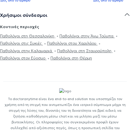
Δες όλο το άρθρο
Δες όλο το άρθρο
Χρήσιμοι σύνδεσμοι
Κοντινές περιοχές
Παθολόγοι στη Θεσσαλονίκη
Παθολόγοι στην Άνω Τούμπα
Παθολόγοι στις Συκιές
Παθολόγοι στου Χαριλάου
Παθολόγοι στην Καλαμαριά
Παθολόγοι στη Σταυρούπολη
Παθολόγοι στον Εύοσμο
Παθολόγοι στη Θέρμη
Το doctoranytime είναι ένα end-to-end solution που υποστηρίζει τον
χρήστη από τη στιγμή που αντιμετωπίζει ένα ιατρικό σύμπτωμα μέχρι τη
στιγμή της λύσης του, δίνοντάς του τη δυνατότητα να βρεί ειδικό, να
ζητήσει καθοδήγηση μέσω chat και να μιλήσει μαζί του μέσω
βιντεοκλήσης. Οι πληροφορίες του συγκεκριμένου προφίλ έχουν
συλλεχθεί από αξιόπιστες πηγές, όπως η προσωπική σελίδα του