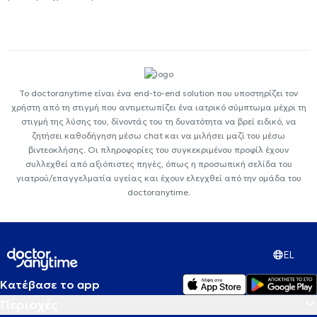
Το doctoranytime είναι ένα end-to-end solution που υποστηρίζει τον
χρήστη από τη στιγμή που αντιμετωπίζει ένα ιατρικό σύμπτωμα μέχρι τη
στιγμή της λύσης του, δίνοντάς του τη δυνατότητα να βρεί ειδικό, να
ζητήσει καθοδήγηση μέσω chat και να μιλήσει μαζί του μέσω
βιντεοκλήσης. Οι πληροφορίες του συγκεκριμένου προφίλ έχουν
συλλεχθεί από αξιόπιστες πηγές, όπως η προσωπική σελίδα του
γιατρού/επαγγελματία υγείας και έχουν ελεγχθεί από την ομάδα του
doctoranytime.
EL
Κατέβασε το app
Περιοχές