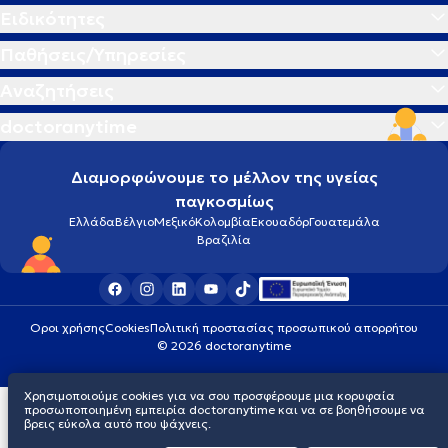
Ειδικότητες
Παθήσεις/Υπηρεσίες
Αναζητήσεις
doctoranytime
Διαμορφώνουμε το μέλλον της υγείας
παγκοσμίως
Ελλάδα
Βέλγιο
Μεξικό
Κολομβία
Εκουαδόρ
Γουατεμάλα
Βραζιλία
Οροι χρήσης
Cookies
Πολιτική προστασίας προσωπικού απορρήτου
© 2026 doctoranytime
Χρησιμοποιούμε cookies για να σου προσφέρουμε μια κορυφαία
προσωποποιημένη εμπειρία doctoranytime και να σε βοηθήσουμε να
βρεις εύκολα αυτό που ψάχνεις.