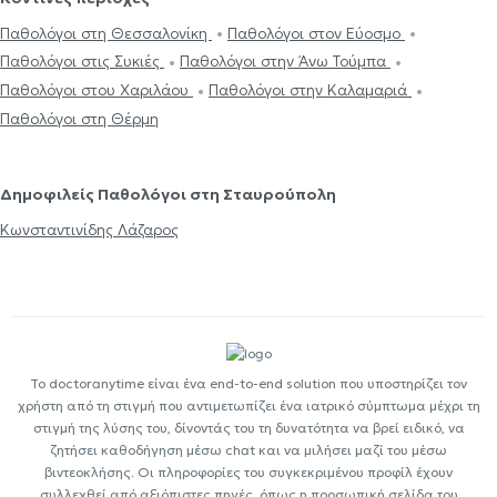
Παθολόγοι στη Θεσσαλονίκη
Παθολόγοι στον Εύοσμο
Παθολόγοι στις Συκιές
Παθολόγοι στην Άνω Τούμπα
Παθολόγοι στου Χαριλάου
Παθολόγοι στην Καλαμαριά
Παθολόγοι στη Θέρμη
Δημοφιλείς Παθολόγοι στη Σταυρούπολη
Κωνσταντινίδης Λάζαρος
Το doctoranytime είναι ένα end-to-end solution που υποστηρίζει τον
χρήστη από τη στιγμή που αντιμετωπίζει ένα ιατρικό σύμπτωμα μέχρι τη
στιγμή της λύσης του, δίνοντάς του τη δυνατότητα να βρεί ειδικό, να
ζητήσει καθοδήγηση μέσω chat και να μιλήσει μαζί του μέσω
βιντεοκλήσης. Οι πληροφορίες του συγκεκριμένου προφίλ έχουν
συλλεχθεί από αξιόπιστες πηγές, όπως η προσωπική σελίδα του