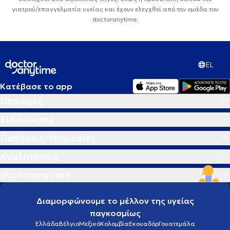
γιατρού/επαγγελματία υγείας και έχουν ελεγχθεί από την ομάδα του
doctoranytime.
EL
Κατέβασε το app
Περιοχές
Ειδικότητες
Παθήσεις/Υπηρεσίες
Αναζητήσεις
doctoranytime
Διαμορφώνουμε το μέλλον της υγείας
παγκοσμίως
Ελλάδα
Βέλγιο
Μεξικό
Κολομβία
Εκουαδόρ
Γουατεμάλα