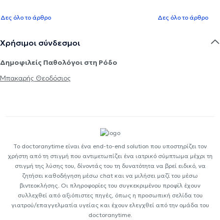
Δες όλο το άρθρο
Δες όλο το άρθρο
Χρήσιμοι σύνδεσμοι
Δημοφιλείς Παθολόγοι στη Ρόδο
Μπακαρής Θεοδόσιος
Το doctoranytime είναι ένα end-to-end solution που υποστηρίζει τον
χρήστη από τη στιγμή που αντιμετωπίζει ένα ιατρικό σύμπτωμα μέχρι τη
στιγμή της λύσης του, δίνοντάς του τη δυνατότητα να βρεί ειδικό, να
ζητήσει καθοδήγηση μέσω chat και να μιλήσει μαζί του μέσω
βιντεοκλήσης. Οι πληροφορίες του συγκεκριμένου προφίλ έχουν
συλλεχθεί από αξιόπιστες πηγές, όπως η προσωπική σελίδα του
γιατρού/επαγγελματία υγείας και έχουν ελεγχθεί από την ομάδα του
doctoranytime.