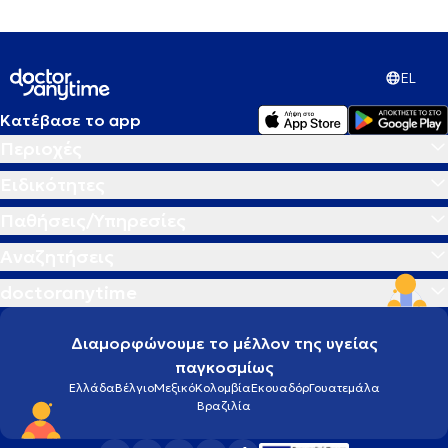
EL
Κατέβασε το app
Περιοχές
Ειδικότητες
Παθήσεις/Υπηρεσίες
Αναζητήσεις
doctoranytime
Διαμορφώνουμε το μέλλον της υγείας
παγκοσμίως
Ελλάδα
Βέλγιο
Μεξικό
Κολομβία
Εκουαδόρ
Γουατεμάλα
Βραζιλία