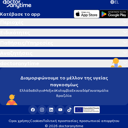
EL
Κατέβασε το app
Περιοχές
Ειδικότητες
Παθήσεις/Υπηρεσίες
Αναζητήσεις
doctoranytime
Διαμορφώνουμε το μέλλον της υγείας
παγκοσμίως
Ελλάδα
Βέλγιο
Μεξικό
Κολομβία
Εκουαδόρ
Γουατεμάλα
Βραζιλία
Οροι χρήσης
Cookies
Πολιτική προστασίας προσωπικού απορρήτου
© 2026 doctoranytime