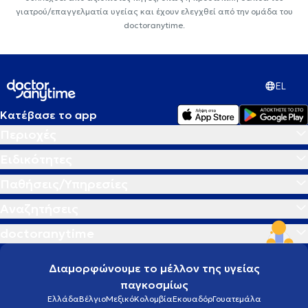
γιατρού/επαγγελματία υγείας και έχουν ελεγχθεί από την ομάδα του
doctoranytime.
EL
Κατέβασε το app
Περιοχές
Ειδικότητες
Παθήσεις/Υπηρεσίες
Αναζητήσεις
doctoranytime
Διαμορφώνουμε το μέλλον της υγείας
παγκοσμίως
Ελλάδα
Βέλγιο
Μεξικό
Κολομβία
Εκουαδόρ
Γουατεμάλα