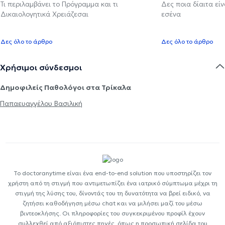
Τι περιλαμβάνει το Πρόγραμμα και τι
Δες ποια δίαιτα εί
Δικαιολογητικά Χρειάζεσαι
εσένα
Δες όλο το άρθρο
Δες όλο το άρθρο
Χρήσιμοι σύνδεσμοι
Δημοφιλείς Παθολόγοι στα Τρίκαλα
Παπαευαγγέλου Βασιλική
Το doctoranytime είναι ένα end-to-end solution που υποστηρίζει τον
χρήστη από τη στιγμή που αντιμετωπίζει ένα ιατρικό σύμπτωμα μέχρι τη
στιγμή της λύσης του, δίνοντάς του τη δυνατότητα να βρεί ειδικό, να
ζητήσει καθοδήγηση μέσω chat και να μιλήσει μαζί του μέσω
βιντεοκλήσης. Οι πληροφορίες του συγκεκριμένου προφίλ έχουν
συλλεχθεί από αξιόπιστες πηγές, όπως η προσωπική σελίδα του