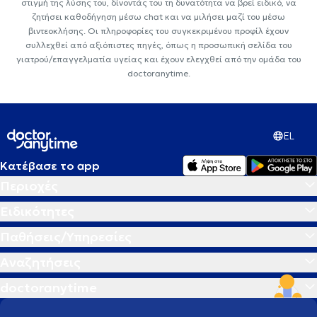
στιγμή της λύσης του, δίνοντάς του τη δυνατότητα να βρεί ειδικό, να
ζητήσει καθοδήγηση μέσω chat και να μιλήσει μαζί του μέσω
βιντεοκλήσης. Οι πληροφορίες του συγκεκριμένου προφίλ έχουν
συλλεχθεί από αξιόπιστες πηγές, όπως η προσωπική σελίδα του
γιατρού/επαγγελματία υγείας και έχουν ελεγχθεί από την ομάδα του
doctoranytime.
EL
Κατέβασε το app
Περιοχές
Ειδικότητες
Παθήσεις/Υπηρεσίες
Αναζητήσεις
doctoranytime