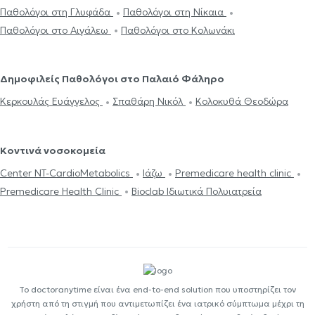
Παθολόγοι στη Γλυφάδα
Παθολόγοι στη Νίκαια
Παθολόγοι στο Αιγάλεω
Παθολόγοι στο Κολωνάκι
Δημοφιλείς Παθολόγοι στο Παλαιό Φάληρο
Κερκουλάς Ευάγγελος
Σπαθάρη Νικόλ
Κολοκυθά Θεοδώρα
Κοντινά νοσοκομεία
Center NT-CardioMetabolics
Ιάζω
Premedicare health clinic
Premedicare Health Clinic
Bioclab Ιδιωτικά Πολυιατρεία
Το doctoranytime είναι ένα end-to-end solution που υποστηρίζει τον
χρήστη από τη στιγμή που αντιμετωπίζει ένα ιατρικό σύμπτωμα μέχρι τη