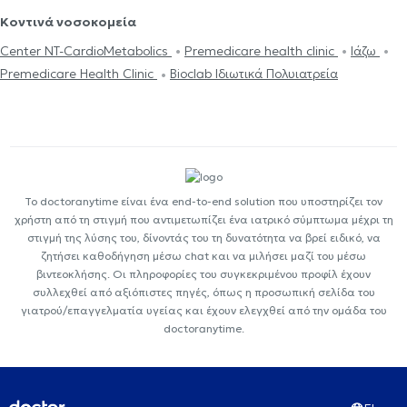
Κοντινά νοσοκομεία
Center NT-CardioMetabolics
Premedicare health clinic
Ιάζω
Premedicare Health Clinic
Bioclab Ιδιωτικά Πολυιατρεία
Το doctoranytime είναι ένα end-to-end solution που υποστηρίζει τον
χρήστη από τη στιγμή που αντιμετωπίζει ένα ιατρικό σύμπτωμα μέχρι τη
στιγμή της λύσης του, δίνοντάς του τη δυνατότητα να βρεί ειδικό, να
ζητήσει καθοδήγηση μέσω chat και να μιλήσει μαζί του μέσω
βιντεοκλήσης. Οι πληροφορίες του συγκεκριμένου προφίλ έχουν
συλλεχθεί από αξιόπιστες πηγές, όπως η προσωπική σελίδα του
γιατρού/επαγγελματία υγείας και έχουν ελεγχθεί από την ομάδα του
doctoranytime.