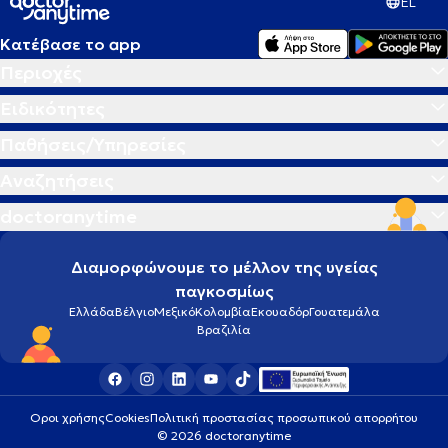
EL
Κατέβασε το app
Περιοχές
Ειδικότητες
Παθήσεις/Υπηρεσίες
Αναζητήσεις
doctoranytime
Διαμορφώνουμε το μέλλον της υγείας
παγκοσμίως
Ελλάδα
Βέλγιο
Μεξικό
Κολομβία
Εκουαδόρ
Γουατεμάλα
Βραζιλία
Οροι χρήσης
Cookies
Πολιτική προστασίας προσωπικού απορρήτου
© 2026 doctoranytime