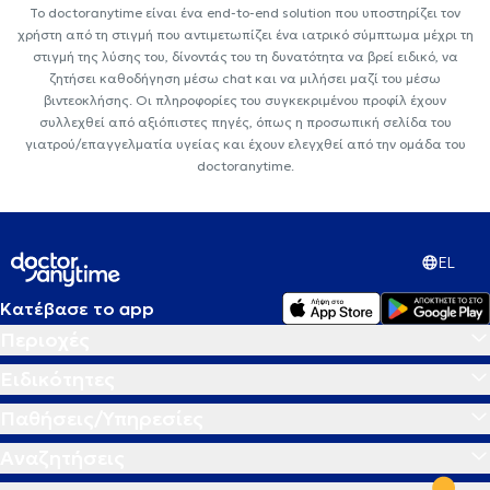
Το doctoranytime είναι ένα end-to-end solution που υποστηρίζει τον
χρήστη από τη στιγμή που αντιμετωπίζει ένα ιατρικό σύμπτωμα μέχρι τη
στιγμή της λύσης του, δίνοντάς του τη δυνατότητα να βρεί ειδικό, να
ζητήσει καθοδήγηση μέσω chat και να μιλήσει μαζί του μέσω
βιντεοκλήσης. Οι πληροφορίες του συγκεκριμένου προφίλ έχουν
συλλεχθεί από αξιόπιστες πηγές, όπως η προσωπική σελίδα του
γιατρού/επαγγελματία υγείας και έχουν ελεγχθεί από την ομάδα του
doctoranytime.
EL
Κατέβασε το app
Περιοχές
Ειδικότητες
Παθήσεις/Υπηρεσίες
Αναζητήσεις