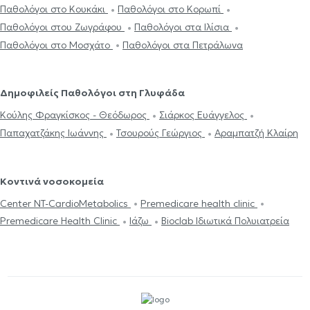
Παθολόγοι στο Κουκάκι
Παθολόγοι στο Κορωπί
Παθολόγοι στου Ζωγράφου
Παθολόγοι στα Ιλίσια
Παθολόγοι στο Μοσχάτο
Παθολόγοι στα Πετράλωνα
Δημοφιλείς Παθολόγοι στη Γλυφάδα
Κούλης Φραγκίσκος - Θεόδωρος
Σιάρκος Ευάγγελος
Παπαχατζάκης Ιωάννης
Τσουρούς Γεώργιος
Αραμπατζή Κλαίρη
Κοντινά νοσοκομεία
Center NT-CardioMetabolics
Premedicare health clinic
Premedicare Health Clinic
Ιάζω
Bioclab Ιδιωτικά Πολυιατρεία