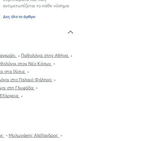
αντιμετωπίζεται το κάθε νόσημα
Δες όλο το άρθρο
Παγκράτι
Παθολόγοι στην Αθήνα
θολόγοι στον Νέο Κόσμο
ι στα Ιλίσια
όγοι στο Παλαιό Φάληρο
γοι στη Γλυφάδα
 Εξάρχεια
ος
Μυλωνάκης Αλέξανδρος