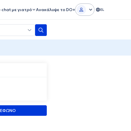
e chat με γιατρό
Ανακάλυψε το DO+
EL
ΛΕΦΩΝΟ