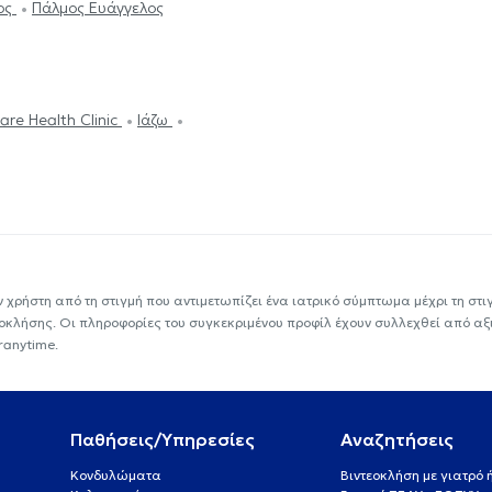
ος
Πάλμος Ευάγγελος
are Health Clinic
Ιάζω
ν χρήστη από τη στιγμή που αντιμετωπίζει ένα ιατρικό σύμπτωμα μέχρι τη στιγμ
εοκλήσης. Οι πληροφορίες του συγκεκριμένου προφίλ έχουν συλλεχθεί από αξ
ranytime.
Παθήσεις/Υπηρεσίες
Αναζητήσεις
Κονδυλώματα
Βιντεοκλήση με γιατρό