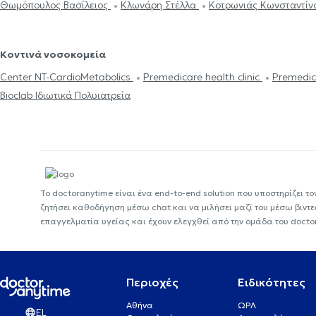
Θωμόπουλος Βασίλειος
Κλωνάρη Στέλλα
Κοτρωνιάς Κωνσταντίν
Κοντινά νοσοκομεία
Center NT-CardioMetabolics
Premedicare health clinic
Premedic
Bioclab Ιδιωτικά Πολυιατρεία
Το doctoranytime είναι ένα end-to-end solution που υποστηρίζει το
ζητήσει καθοδήγηση μέσω chat και να μιλήσει μαζί του μέσω βιντ
επαγγελματία υγείας και έχουν ελεγχθεί από την ομάδα του docto
Περιοχές
Ειδικότητες
Αθήνα
ΩΡΛ
EL