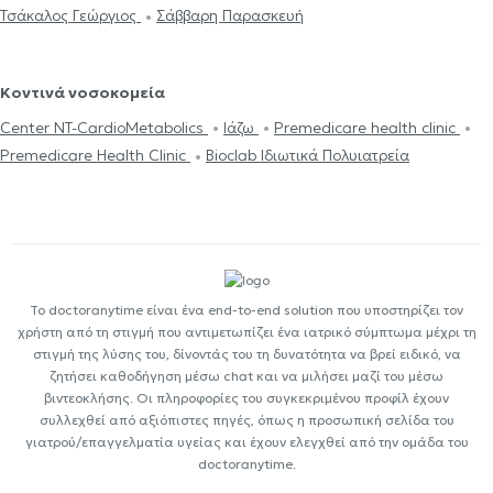
Τσάκαλος Γεώργιος
Σάββαρη Παρασκευή
Κοντινά νοσοκομεία
Center NT-CardioMetabolics
Ιάζω
Premedicare health clinic
Premedicare Health Clinic
Bioclab Ιδιωτικά Πολυιατρεία
Το doctoranytime είναι ένα end-to-end solution που υποστηρίζει τον
χρήστη από τη στιγμή που αντιμετωπίζει ένα ιατρικό σύμπτωμα μέχρι τη
στιγμή της λύσης του, δίνοντάς του τη δυνατότητα να βρεί ειδικό, να
ζητήσει καθοδήγηση μέσω chat και να μιλήσει μαζί του μέσω
βιντεοκλήσης. Οι πληροφορίες του συγκεκριμένου προφίλ έχουν
συλλεχθεί από αξιόπιστες πηγές, όπως η προσωπική σελίδα του
γιατρού/επαγγελματία υγείας και έχουν ελεγχθεί από την ομάδα του
doctoranytime.