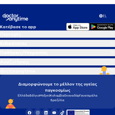
EL
Κατέβασε το app
Περιοχές
Ειδικότητες
Παθήσεις/Υπηρεσίες
Αναζητήσεις
doctoranytime
Διαμορφώνουμε το μέλλον της υγείας
παγκοσμίως
Ελλάδα
Βέλγιο
Μεξικό
Κολομβία
Εκουαδόρ
Γουατεμάλα
Βραζιλία