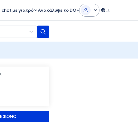
e chat με γιατρό
Ανακάλυψε το DO+
EL
Α
ΛΕΦΩΝΟ