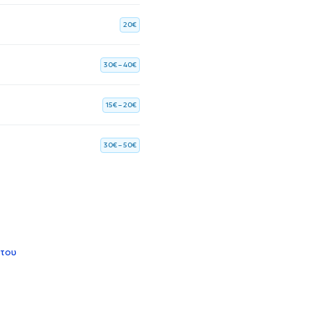
20€
30€ – 40€
15€ – 20€
30€ – 50€
 του