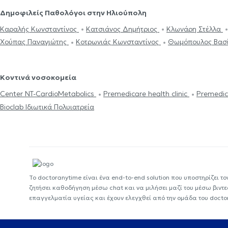
Δημοφιλείς Παθολόγοι στην Ηλιούπολη
Καραλής Κωνσταντίνος
Κατσιάνος Δημήτριος
Κλωνάρη Στέλλα
Χούπας Παναγιώτης
Κοτρωνιάς Κωνσταντίνος
Θωμόπουλος Βασί
Κοντινά νοσοκομεία
Center NT-CardioMetabolics
Premedicare health clinic
Premedic
Bioclab Ιδιωτικά Πολυιατρεία
Το doctoranytime είναι ένα end-to-end solution που υποστηρίζει το
ζητήσει καθοδήγηση μέσω chat και να μιλήσει μαζί του μέσω βιντ
επαγγελματία υγείας και έχουν ελεγχθεί από την ομάδα του docto