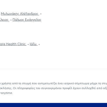
Μυλωνάκης Αλέξανδρος
λειος
Πάλμος Ευάγγελος
are Health Clinic
Ιάζω
ν χρήστη από τη στιγμή που αντιμετωπίζει ένα ιατρικό σύμπτωμα μέχρι τη στιγμ
εοκλήσης. Οι πληροφορίες του συγκεκριμένου προφίλ έχουν συλλεχθεί από αξ
ranytime.