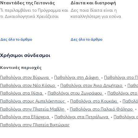
Νταντάδες της Γειτονιάς
Δίαιτα και διατροφή
Τι περιλαμβάνει το Πρόγραμμα και
Δες ποια δίαιτα είναι η
τι Δικαιολογητικά Χρειάζεσαι
καταλληλότερη για εσένα
Δες όλο το άρθρο
Δες όλο το άρθρο
Χρήσιμοι σύνδεσμοι
Κοντινές περιοχές
Παθολόγοι στον Βύρωνα
Παθολόγοι στη Δάφνη
Παθολόγοι στο 
Παθολόγοι στον Νέο Κόσμο
Παθολόγοι στον Άγιο Δημήτριο
Παθο
Παθολόγοι στα Ιλίσια
Παθολόγοι στου Ζωγράφου
Παθολόγοι στο
Παθολόγοι στους Αμπελόκηπους
Παθολόγοι στο Κουκάκι
Παθολό
Παθολόγοι στην Πλατεία Μαβίλη
Παθολόγοι στο Παλαιό Φάληρο
Παθολόγοι στα Εξάρχεια
Παθολόγοι στα Πετράλωνα
Παθολόγοι 
Παθολόγοι στην Πλατεία Βικτώριας