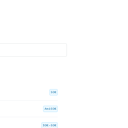
50€
Aπό 50€
30€ – 50€