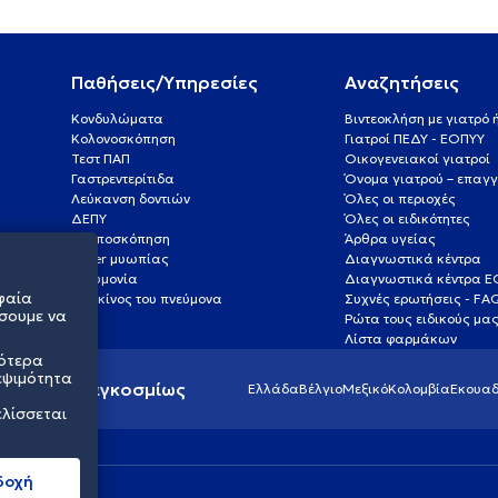
Παθήσεις/Υπηρεσίες
Αναζητήσεις
Κονδυλώματα
Βιντεοκλήση με γιατρό
Κολονοσκόπηση
Γιατροί ΠΕΔΥ - ΕΟΠΥΥ
Τεστ ΠΑΠ
Οικογενειακοί γιατροί
Γαστρεντερίτιδα
Όνομα γιατρού – επαγγ
Λεύκανση δοντιών
Όλες οι περιοχές
ΔΕΠΥ
Όλες οι ειδικότητες
Κολποσκόπηση
Άρθρα υγείας
Laser μυωπίας
Διαγνωστικά κέντρα
Πνευμονία
Διαγνωστικά κέντρα 
φαία
Καρκίνος του πνεύμονα
Συχνές ερωτήσεις - FA
σουμε να
Ρώτα τους ειδικούς μα
Λίστα φαρμάκων
σότερα
εψιμότητα
ς υγείας παγκοσμίως
Ελλάδα
Βέλγιο
Μεξικό
Κολομβία
Εκουαδ
ελίσσεται
δοχή