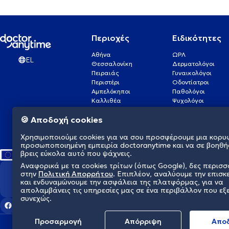
Περιοχές
Ειδικότητες
Αθήνα
ΩΡΛ
EL
Θεσσαλονίκη
Δερματολόγοι
Πειραιάς
Γυναικολόγοι
Περιστέρι
Οδοντίατροι
Αμπελόκηποι
Παθολόγοι
Καλλιθέα
Ψυχολόγοι
Πάτρα
Οφθαλμίατροι
🍪 Αποδοχή cookies
Γλυφάδα
Ενδοκρινολόγοι
Νίκαια
Ουρολόγοι
Χρησιμοποιούμε cookies για να σου προσφέρουμε μια κορυ
Νέα Σμύρνη
Καρδιολόγοι
προσωποποιημένη εμπειρία doctoranytime και να σε βοηθή
βρεις εύκολα αυτό που ψάχνεις.
Αναφορικά με τα cookies τρίτων (όπως Google), δες περισ
στην
Πολιτική Απορρήτου
. Επιπλέον, αναλύουμε την επισκ
Διαμορφώνουμε το μέλλον τη
και ενδυναμώνουμε την ασφάλεια της πλατφόρμας, για να
απολαμβάνεις τις υπηρεσίες μας σε ένα περιβάλλον που εξ
συνεχώς.
Προσαρμογή
Απόρριψη
Aπο