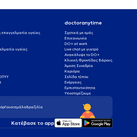
doctoranytime
 ή επαγγελματία υγείας
Σχετικά με εμάς
Επικοινωνία
DO+ at work
ελματία υγείας
Live chat με γιατρό
Ανακάλυψε το DO+
Κλινική Φροντίδας Βάρους
Άμεση Συνεδρία
Καριέρα
ΕΟΠΥΥ
Σελίδα τύπου
Q
Ενέργειες
ς
Εμπιστευτικότητα
Υποστηρίζουμε
όρ
Γουατεμάλα
Βραζιλία
Κατέβασε το app