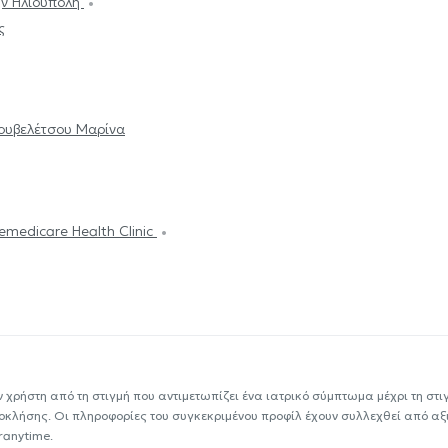
ην Ηλιούπολη
ς
ουβελέτσου Μαρίνα
emedicare Health Clinic
ν χρήστη από τη στιγμή που αντιμετωπίζει ένα ιατρικό σύμπτωμα μέχρι τη στιγμ
εοκλήσης. Οι πληροφορίες του συγκεκριμένου προφίλ έχουν συλλεχθεί από αξ
ranytime.