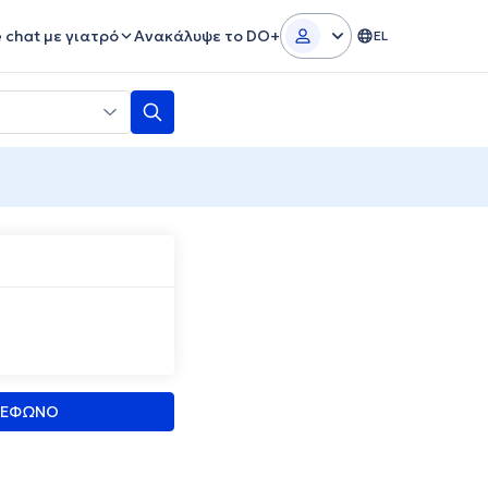
e chat με γιατρό
Ανακάλυψε το DO+
EL
ΛΕΦΩΝΟ