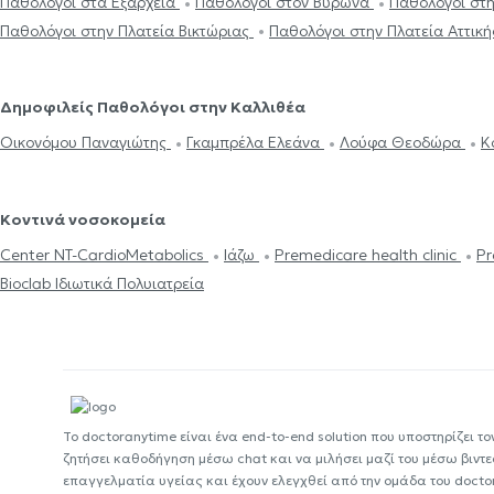
Παθολόγοι στα Εξάρχεια
Παθολόγοι στον Βύρωνα
Παθολόγοι στ
Παθολόγοι στην Πλατεία Βικτώριας
Παθολόγοι στην Πλατεία Αττική
Δημοφιλείς Παθολόγοι στην Καλλιθέα
Οικονόμου Παναγιώτης
Γκαμπρέλα Ελεάνα
Λούφα Θεοδώρα
Κ
Κοντινά νοσοκομεία
Center NT-CardioMetabolics
Ιάζω
Premedicare health clinic
Pr
Bioclab Ιδιωτικά Πολυιατρεία
Το doctoranytime είναι ένα end-to-end solution που υποστηρίζει το
ζητήσει καθοδήγηση μέσω chat και να μιλήσει μαζί του μέσω βιντ
επαγγελματία υγείας και έχουν ελεγχθεί από την ομάδα του docto