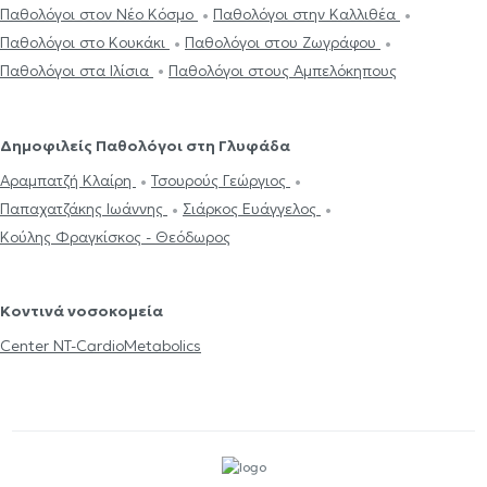
Παθολόγοι στον Νέο Κόσμο
Παθολόγοι στην Καλλιθέα
Παθολόγοι στο Κουκάκι
Παθολόγοι στου Ζωγράφου
Παθολόγοι στα Ιλίσια
Παθολόγοι στους Αμπελόκηπους
Δημοφιλείς Παθολόγοι στη Γλυφάδα
Αραμπατζή Κλαίρη
Τσουρούς Γεώργιος
Παπαχατζάκης Ιωάννης
Σιάρκος Ευάγγελος
Κούλης Φραγκίσκος - Θεόδωρος
Κοντινά νοσοκομεία
Center NT-CardioMetabolics