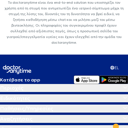
Το doctoranytime είναι ένα end-to-end solution που υποστηρίζει τον
χρήστη από τη στιγμή που αντιμετωπίζει ένα ιατρικό σύμπτωμα μέχρι τη
στιγμή της λύσης του, δίνοντάς του τη δυνατότητα να βρεί ειδικό, να
ζητήσει καθοδήγηση μέσω chat και να μιλήσει μαζί του μέσω
βιντεοκλήσης. Οι πληροφορίες του συγκεκριμένου προφίλ έχουν
συλλεχθεί από αξιόπιστες πηγές, όπως η προσωπική σελίδα του
γιατρού/επαγγελματία υγείας και έχουν ελεγχθεί από την ομάδα του
doctoranytime.
EL
Κατέβασε το app
Περιοχές
Ειδικότητες
Παθήσεις/Υπηρεσίες
Αναζητήσεις