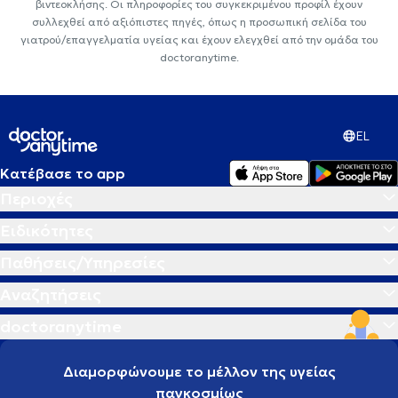
βιντεοκλήσης. Οι πληροφορίες του συγκεκριμένου προφίλ έχουν
συλλεχθεί από αξιόπιστες πηγές, όπως η προσωπική σελίδα του
γιατρού/επαγγελματία υγείας και έχουν ελεγχθεί από την ομάδα του
doctoranytime.
EL
Κατέβασε το app
Περιοχές
Ειδικότητες
Παθήσεις/Υπηρεσίες
Αναζητήσεις
doctoranytime
Διαμορφώνουμε το μέλλον της υγείας
παγκοσμίως