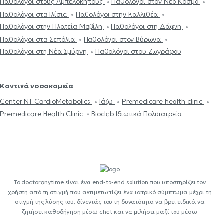
Παθολόγοι στους Αμπελόκηπους
Παθολόγοι στον Νέο Κόσμο
Παθολόγοι στα Ιλίσια
Παθολόγοι στην Καλλιθέα
Παθολόγοι στην Πλατεία Μαβίλη
Παθολόγοι στη Δάφνη
Παθολόγοι στα Σεπόλια
Παθολόγοι στον Βύρωνα
Παθολόγοι στη Νέα Σμύρνη
Παθολόγοι στου Ζωγράφου
Κοντινά νοσοκομεία
Center NT-CardioMetabolics
Ιάζω
Premedicare health clinic
Premedicare Health Clinic
Bioclab Ιδιωτικά Πολυιατρεία
Το doctoranytime είναι ένα end-to-end solution που υποστηρίζει τον
χρήστη από τη στιγμή που αντιμετωπίζει ένα ιατρικό σύμπτωμα μέχρι τη
στιγμή της λύσης του, δίνοντάς του τη δυνατότητα να βρεί ειδικό, να
ζητήσει καθοδήγηση μέσω chat και να μιλήσει μαζί του μέσω