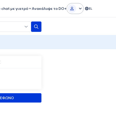
e chat με γιατρό
Ανακάλυψε το DO+
EL
Σ
ΛΕΦΩΝΟ