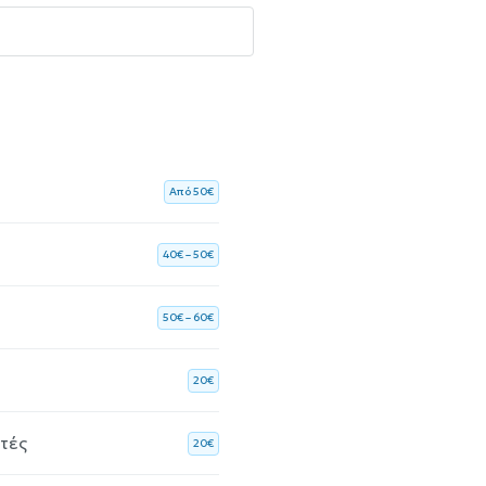
Aπό 50€
40€ – 50€
50€ – 60€
20€
ητές
20€