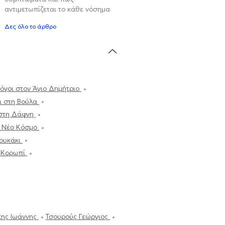
αντιμετωπίζεται το κάθε νόσημα
Δες όλο το άρθρο
όγοι στον Άγιο Δημήτριο
ι στη Βούλα
 στη Δάφνη
ν Νέο Κόσμο
Κουκάκι
ο Κορωπί
ης Ιωάννης
Τσουρούς Γεώργιος