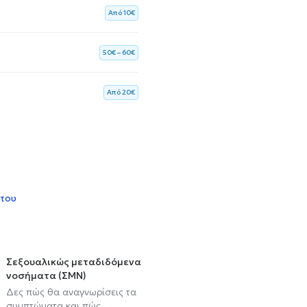
Aπό 10€
50€ – 60€
Aπό 20€
 του
Σεξουαλικώς μεταδιδόμενα
νοσήματα (ΣΜΝ)
Δες πώς θα αναγνωρίσεις τα
συμπτώματα και πώς