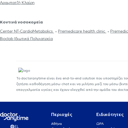
Αραμπατζή Κλαίρη
Κοντινά νοσοκομεία
Center NT-CardioMetabolics
Premedicare health clinic
Premedic
Bioclab Ιδιωτικά Πολυιατρεία
Το doctoranytime είναι ένα end-to-end solution που υποστηρίζει το
ζητήσει καθοδήγηση μέσω chat και να μιλήσει μαζί του μέσω βιντ
επαγγελματία υγείας και έχουν ελεγχθεί από την ομάδα του docto
Περιοχές
Ειδικότητες
Αθήνα
ΩΡΛ
EL