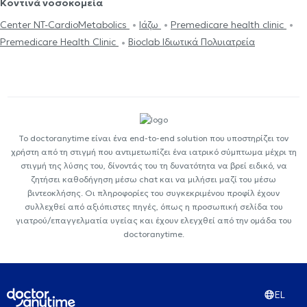
Κοντινά νοσοκομεία
Center NT-CardioMetabolics
Ιάζω
Premedicare health clinic
Premedicare Health Clinic
Bioclab Ιδιωτικά Πολυιατρεία
Το doctoranytime είναι ένα end-to-end solution που υποστηρίζει τον
χρήστη από τη στιγμή που αντιμετωπίζει ένα ιατρικό σύμπτωμα μέχρι τη
στιγμή της λύσης του, δίνοντάς του τη δυνατότητα να βρεί ειδικό, να
ζητήσει καθοδήγηση μέσω chat και να μιλήσει μαζί του μέσω
βιντεοκλήσης. Οι πληροφορίες του συγκεκριμένου προφίλ έχουν
συλλεχθεί από αξιόπιστες πηγές, όπως η προσωπική σελίδα του
γιατρού/επαγγελματία υγείας και έχουν ελεγχθεί από την ομάδα του
doctoranytime.
EL