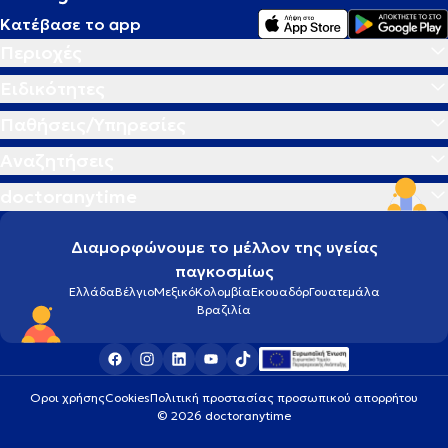
Κατέβασε το app
Περιοχές
Ειδικότητες
Παθήσεις/Υπηρεσίες
Αναζητήσεις
doctoranytime
Διαμορφώνουμε το μέλλον της υγείας
παγκοσμίως
Ελλάδα
Βέλγιο
Μεξικό
Κολομβία
Εκουαδόρ
Γουατεμάλα
Βραζιλία
Οροι χρήσης
Cookies
Πολιτική προστασίας προσωπικού απορρήτου
© 2026 doctoranytime