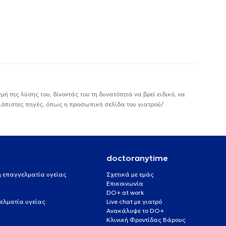
ή της λύσης του, δίνοντάς του τη δυνατότητα να βρεί ειδικό, να
ιόπιστες πηγές, όπως η προσωπική σελίδα του γιατρού/
doctoranytime
 ή επαγγελματία υγείας
Σχετικά με εμάς
Επικοινωνία
DO+ at work
ελματία υγείας
Live chat με γιατρό
Ανακάλυψε το DO+
Κλινική Φροντίδας Βάρους