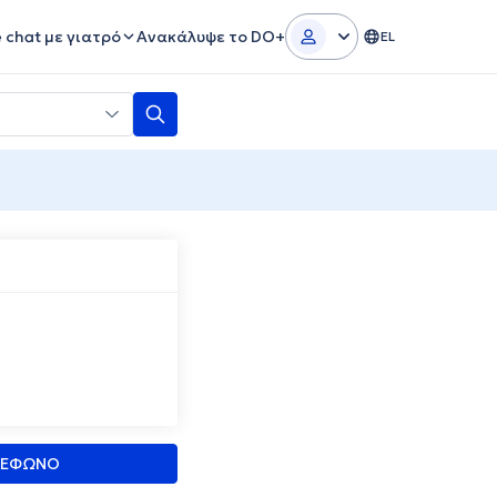
e chat με γιατρό
Ανακάλυψε το DO+
EL
ΛΕΦΩΝΟ