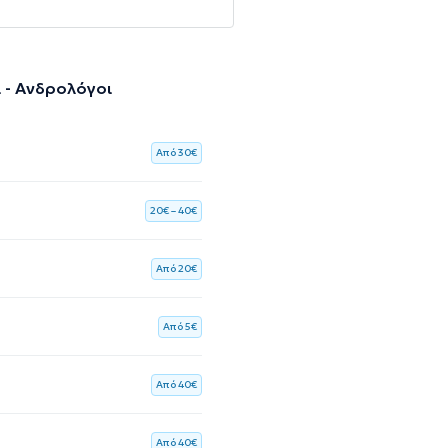
 - Ανδρολόγοι
Aπό 30€
20€ – 40€
Aπό 20€
Aπό 5€
Aπό 40€
Aπό 40€