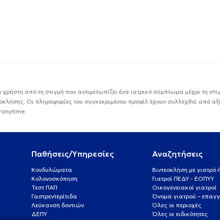
ν χρήστη από τη στιγμή που αντιμετωπίζει ένα ιατρικό σύμπτωμα μέχρι τη στιγμ
εοκλήσης. Οι πληροφορίες του συγκεκριμένου προφίλ έχουν συλλεχθεί από αξ
ranytime.
Παθήσεις/Υπηρεσίες
Αναζητήσεις
Κονδυλώματα
Βιντεοκλήση με γιατρό
Κολονοσκόπηση
Γιατροί ΠΕΔΥ - ΕΟΠΥΥ
Τεστ ΠΑΠ
Οικογενειακοί γιατροί
Γαστρεντερίτιδα
Όνομα γιατρού – επαγγ
Λεύκανση δοντιών
Όλες οι περιοχές
ΔΕΠΥ
Όλες οι ειδικότητες