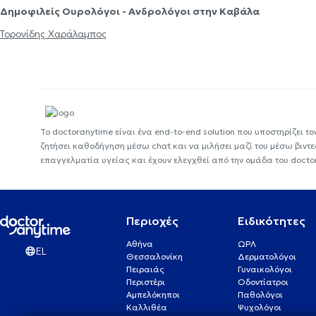
Δημοφιλείς Ουρολόγοι - Ανδρολόγοι στην Καβάλα
Τορονίδης Χαράλαμπος
Το doctoranytime είναι ένα end-to-end solution που υποστηρίζει το
ζητήσει καθοδήγηση μέσω chat και να μιλήσει μαζί του μέσω βιντ
επαγγελματία υγείας και έχουν ελεγχθεί από την ομάδα του docto
Περιοχές
Ειδικότητες
Αθήνα
ΩΡΛ
EL
Θεσσαλονίκη
Δερματολόγοι
Πειραιάς
Γυναικολόγοι
Περιστέρι
Οδοντίατροι
Αμπελόκηποι
Παθολόγοι
Καλλιθέα
Ψυχολόγοι