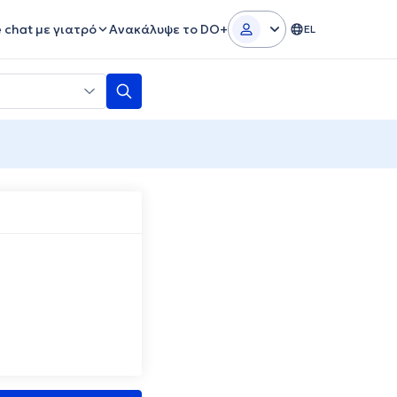
e chat με γιατρό
Ανακάλυψε το DO+
EL