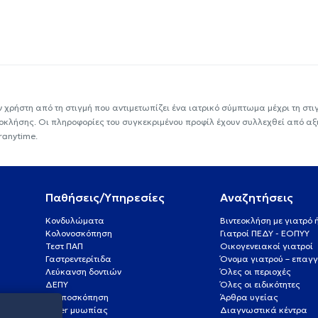
ν χρήστη από τη στιγμή που αντιμετωπίζει ένα ιατρικό σύμπτωμα μέχρι τη στιγμ
εοκλήσης. Οι πληροφορίες του συγκεκριμένου προφίλ έχουν συλλεχθεί από αξ
ranytime.
Παθήσεις/Υπηρεσίες
Αναζητήσεις
Κονδυλώματα
Βιντεοκλήση με γιατρό
Κολονοσκόπηση
Γιατροί ΠΕΔΥ - ΕΟΠΥΥ
Τεστ ΠΑΠ
Οικογενειακοί γιατροί
Γαστρεντερίτιδα
Όνομα γιατρού – επαγγ
Λεύκανση δοντιών
Όλες οι περιοχές
ΔΕΠΥ
Όλες οι ειδικότητες
Κολποσκόπηση
Άρθρα υγείας
Laser μυωπίας
Διαγνωστικά κέντρα