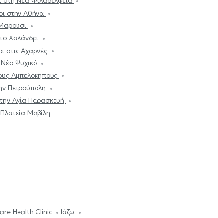
ι στη Νέα Φιλαδέλφεια
οι στην Αθήνα
 Μαρούσι
στο Χαλάνδρι
οι στις Αχαρνές
ο Νέο Ψυχικό
τους Αμπελόκηπους
την Πετρούπολη
στην Αγία Παρασκευή
 Πλατεία Μαβίλη
are Health Clinic
Ιάζω