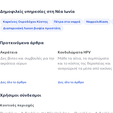
Δημοφιλείς υπηρεσίες στη Νέα Ιωνία
Καρκίνος Ουροδόχου Κύστης
Πέτρα στα νεφρά
Νεφρολιθίαση
Διαπερινεϊκή fusion βιοψία προστάτη
Προτεινόμενα άρθρα
Ακράτεια
Κονδυλώματα HPV
Δες βίντεο και συμβουλές για την
Μάθε τα αίτια, τα συμπτώματα
ακράτεια ούρων
και το κόστος της θεραπείας και
αναγνώρισέ τα μέσα από εικόνες
Δες όλο το άρθρο
Δες όλο το άρθρο
Χρήσιμοι σύνδεσμοι
Κοντινές περιοχές