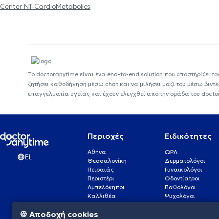
Center NT-CardioMetabolics
Το doctoranytime είναι ένα end-to-end solution που υποστηρίζει το
ζητήσει καθοδήγηση μέσω chat και να μιλήσει μαζί του μέσω βιντ
επαγγελματία υγείας και έχουν ελεγχθεί από την ομάδα του docto
Περιοχές
Ειδικότητες
Αθήνα
ΩΡΛ
EL
Θεσσαλονίκη
Δερματολόγοι
Πειραιάς
Γυναικολόγοι
Περιστέρι
Οδοντίατροι
Αμπελόκηποι
Παθολόγοι
Καλλιθέα
Ψυχολόγοι
Πάτρα
Οφθαλμίατροι
🍪 Αποδοχή cookies
Γλυφάδα
Ενδοκρινολόγοι