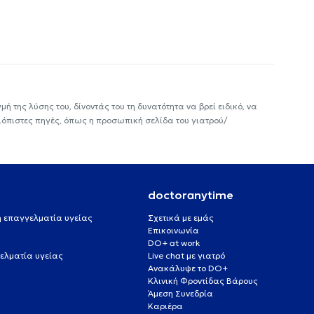
ή της λύσης του, δίνοντάς του τη δυνατότητα να βρεί ειδικό, να
ιόπιστες πηγές, όπως η προσωπική σελίδα του γιατρού/
doctoranytime
 ή επαγγελματία υγείας
Σχετικά με εμάς
Επικοινωνία
DO+ at work
ελματία υγείας
Live chat με γιατρό
Ανακάλυψε το DO+
Κλινική Φροντίδας Βάρους
Άμεση Συνεδρία
Καριέρα